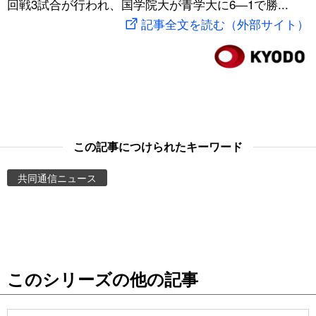
回戦3試合が行われ、国学院大が青学大に6―1で勝...
スポーツ・東京2020
文化
動画/Live
記事全文を読む（外部サイト）
科学・技術
Books
暮らし
Cinema
スポーツ・東京2020
Topics
この記事につけられたキーワード
共同通信ニュース
Images
People
東京
このシリーズの他の記事
お知らせ