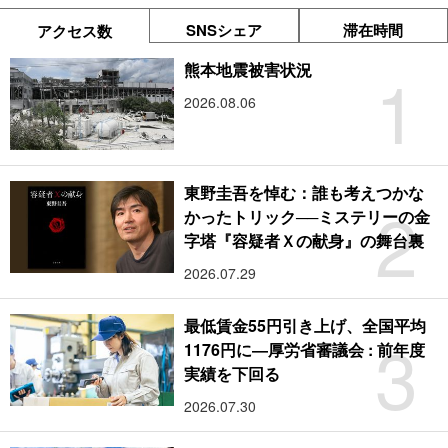
SNSシェア
滞在時間
アクセス数
1
熊本地震被害状況
2026.08.06
東野圭吾を悼む：誰も考えつかな
2
かったトリック──ミステリーの金
字塔『容疑者Ｘの献身』の舞台裏
2026.07.29
最低賃金55円引き上げ、全国平均
3
1176円に―厚労省審議会 : 前年度
実績を下回る
2026.07.30