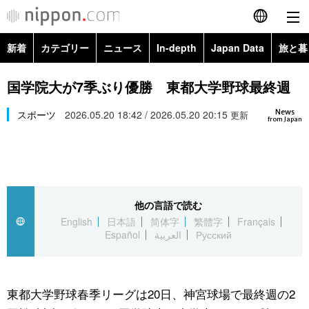
新着
カテゴリー
ニュース
In-depth
Japan Data
旅と暮
English
政治・外交
Topics
国学院大が7季ぶり優勝 東都大学野球最終週
简体字
News
経済・ビジネス
スポーツ
2026.05.20 18:42 / 2026.05.20 20:15
Images
更新
繁體字
from Japan
カテゴリー
国際・海外
People
Français
政治・外交
ニュース
社会
東京
Español
他の言語で読む
経済・ビジネス
トップ
In-depth
文化
お知らせ
English
日本語
简体字
繁體字
Français
العربية
Español
العربية
Русский
国際
アーカイブ
Japan Data
科学・技術
Русский
社会
旅と暮らし
暮らし
東都大学野球春季リーグは20日、神宮球場で最終週の2