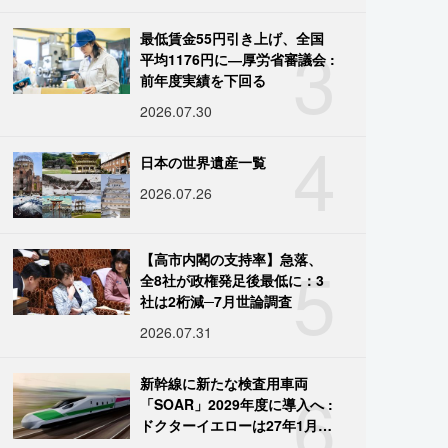
3
最低賃金55円引き上げ、全国
平均1176円に―厚労省審議会 :
前年度実績を下回る
2026.07.30
4
日本の世界遺産一覧
2026.07.26
5
【高市内閣の支持率】急落、
全8社が政権発足後最低に：3
社は2桁減─7月世論調査
2026.07.31
6
新幹線に新たな検査用車両
「SOAR」2029年度に導入へ :
ドクターイエローは27年1月に
引退