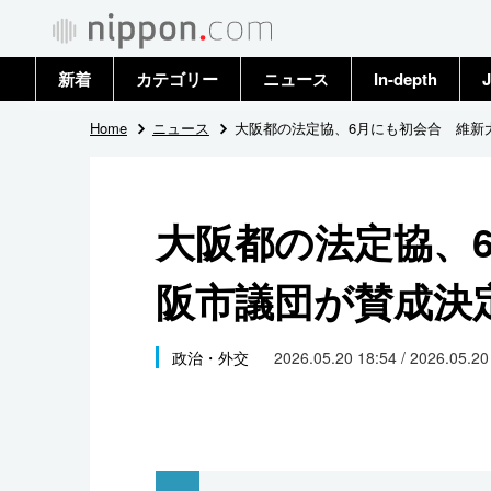
新着
カテゴリー
ニュース
In-depth
J
政治・外交
トップ
Home
ニュース
大阪都の法定協、6月にも初会合 維新
経済・ビジネス
アーカイブ
大阪都の法定協、
国際
阪市議団が賛成決
社会
文化
政治・外交
2026.05.20 18:54 / 2026.05.2
科学・技術
暮らし