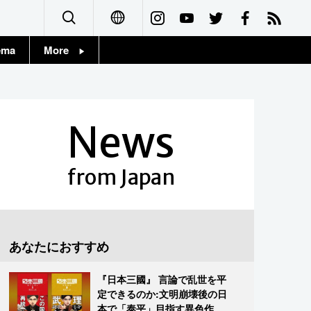
ema
More
English
Topics
简体字
Images
News
繁體字
People
Français
from Japan
東京
Español
お知らせ
العربية
あなたにおすすめ
Русский
『日本三國』 言論で乱世を平
定できるのか:文明崩壊後の日
本で「泰平」目指す異色作