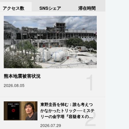
アクセス数
SNSシェア
滞在時間
1
熊本地震被害状況
2026.08.05
2
東野圭吾を悼む：誰も考えつ
かなかったトリック──ミステ
リーの金字塔『容疑者Ｘの献
身』の舞台裏
2026.07.29