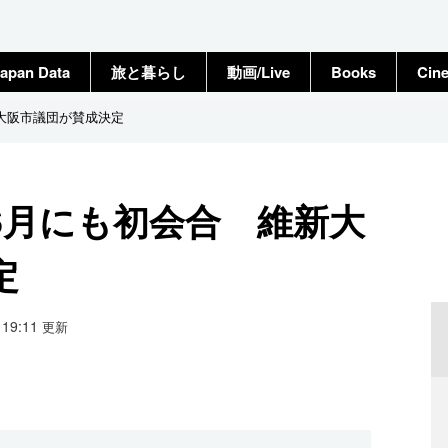
apan Data
旅と暮らし
動画/Live
Books
Cin
大阪市議団が賛成決定
6月にも初会合 維新大
定
0 19:11
更新