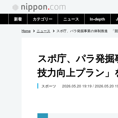
新着
カテゴリー
ニュース
In-depth
J
政治・外交
トップ
Home
ニュース
スポ庁、パラ発掘事業の体制推進 「競
経済・ビジネス
アーカイブ
スポ庁、パラ発掘
国際
技力向上プラン」
社会
文化
スポーツ
2026.05.20 19:19 / 2026.05.20 
科学・技術
暮らし