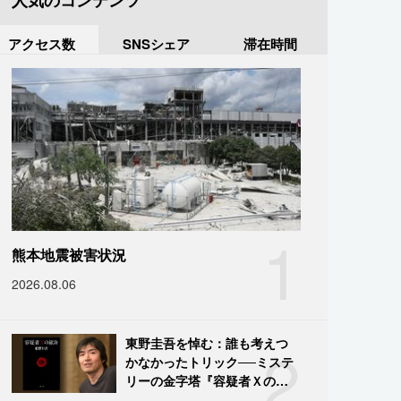
人気のコンテンツ
アクセス数
SNSシェア
滞在時間
1
熊本地震被害状況
2026.08.06
2
東野圭吾を悼む：誰も考えつ
かなかったトリック──ミステ
リーの金字塔『容疑者Ｘの献
身』の舞台裏