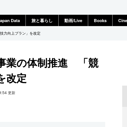
apan Data
旅と暮らし
動画/Live
Books
Cin
技力向上プラン」を改定
事業の体制推進 「競
を改定
19:54
更新