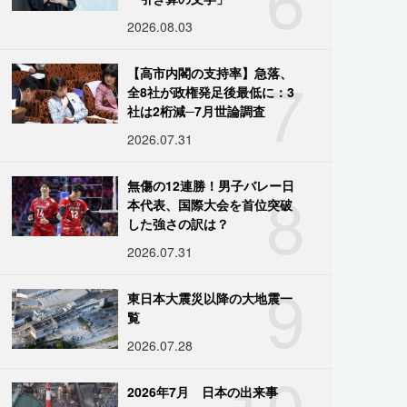
2026.08.03
7
【高市内閣の支持率】急落、
全8社が政権発足後最低に：3
社は2桁減─7月世論調査
2026.07.31
8
無傷の12連勝！男子バレー日
本代表、国際大会を首位突破
した強さの訳は？
2026.07.31
9
東日本大震災以降の大地震一
覧
2026.07.28
10
2026年7月 日本の出来事