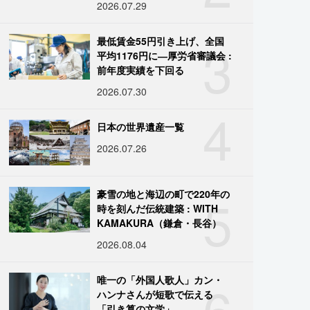
2026.07.29
3
最低賃金55円引き上げ、全国
平均1176円に―厚労省審議会 :
前年度実績を下回る
2026.07.30
4
日本の世界遺産一覧
2026.07.26
5
豪雪の地と海辺の町で220年の
時を刻んだ伝統建築 : WITH
KAMAKURA（鎌倉・長谷）
2026.08.04
6
唯一の「外国人歌人」カン・
ハンナさんが短歌で伝える
「引き算の文学」