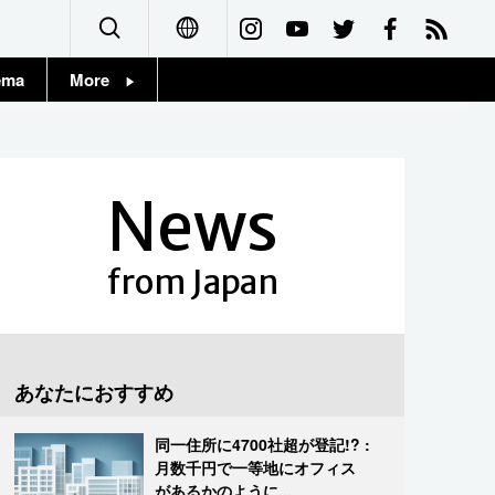
ema
More
English
Topics
简体字
Images
News
繁體字
People
Français
from Japan
東京
Español
お知らせ
العربية
あなたにおすすめ
Русский
同一住所に4700社超が登記!? :
月数千円で一等地にオフィス
があるかのように...