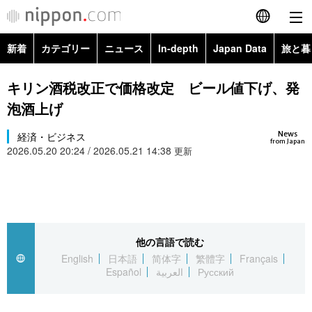
新着
カテゴリー
ニュース
In-depth
Japan Data
旅と暮
English
政治・外交
Topics
キリン酒税改正で価格改定 ビール値下げ、発
简体字
泡酒上げ
経済・ビジネス
Images
繁體字
カテゴリー
News
経済・ビジネス
from Japan
2026.05.20 20:24 / 2026.05.21 14:38
国際・海外
更新
People
Français
政治・外交
ニュース
社会
東京
Español
経済・ビジネス
トップ
In-depth
文化
お知らせ
العربية
他の言語で読む
国際
アーカイブ
Japan Data
科学・技術
English
日本語
简体字
繁體字
Français
Русский
Español
العربية
Русский
社会
旅と暮らし
暮らし