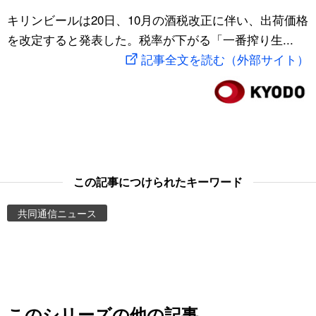
スポーツ・東京2020
キリンビールは20日、10月の酒税改正に伴い、出荷価格
文化
動画/Live
を改定すると発表した。税率が下がる「一番搾り生...
記事全文を読む（外部サイト）
科学・技術
Books
暮らし
Cinema
スポーツ・東京2020
Topics
Images
この記事につけられたキーワード
共同通信ニュース
People
東京
お知らせ
このシリーズの他の記事