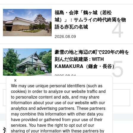
福島・会津「鶴ヶ城（若松
4
城）」：サムライの時代終焉を物
語る赤瓦の名城
2026.08.09
豪雪の地と海辺の町で220年の時を
5
刻んだ伝統建築 : WITH
KAMAKURA（鎌倉・長谷）
2026.08.04
もっと見る
注目のキーワード