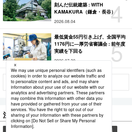
4
刻んだ伝統建築 : WITH
KAMAKURA（鎌倉・長谷）
2026.08.04
最低賃金55円引き上げ、全国平均
5
1176円に―厚労省審議会 : 前年度
実績を下回る
2026.07.30
もっと見る
注目のキーワード
共同通信ニュース
気象・災害
災害
観光