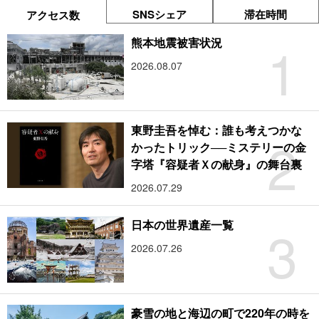
SNSシェア
滞在時間
アクセス数
1
熊本地震被害状況
2026.08.07
東野圭吾を悼む：誰も考えつかな
2
かったトリック──ミステリーの金
字塔『容疑者Ｘの献身』の舞台裏
2026.07.29
3
日本の世界遺産一覧
2026.07.26
豪雪の地と海辺の町で220年の時を