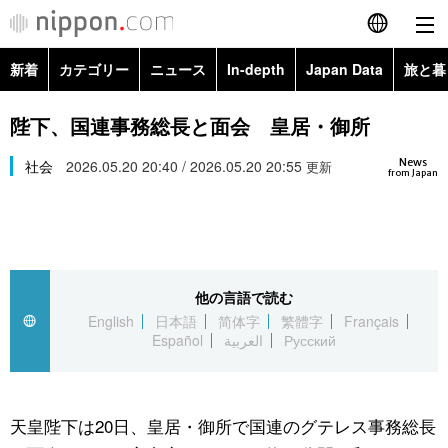
新着
カテゴリー
ニュース
In-depth
Japan Data
旅と暮
English
政治・外交
Topics
陛下、国連事務総長と面会 皇居・御所
简体字
News
経済・ビジネス
社会
2026.05.20 20:40 / 2026.05.20 20:55
Images
更新
繁體字
from Japan
カテゴリー
国際・海外
People
Français
政治・外交
ニュース
社会
東京
Español
他の言語で読む
経済・ビジネス
トップ
In-depth
文化
お知らせ
English
日本語
简体字
繁體字
Français
العربية
Español
العربية
Русский
国際
アーカイブ
Japan Data
科学・技術
Русский
社会
旅と暮らし
暮らし
天皇陛下は20日、皇居・御所で国連のグテレス事務総長