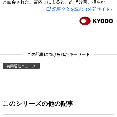
と面会された。宮内庁によると、約15分間、和やか...
スポーツ・東京2020
文化
動画/Live
記事全文を読む（外部サイト）
科学・技術
Books
暮らし
Cinema
スポーツ・東京2020
Topics
この記事につけられたキーワード
共同通信ニュース
Images
People
東京
このシリーズの他の記事
お知らせ