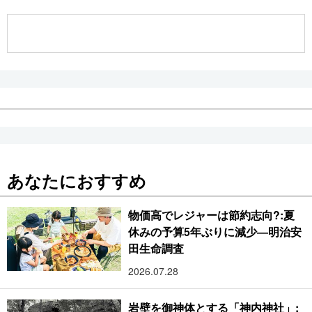
公式SNS
あなたにおすすめ
物価高でレジャーは節約志向?:夏
休みの予算5年ぶりに減少―明治安
田生命調査
2026.07.28
岩壁を御神体とする「神内神社」: