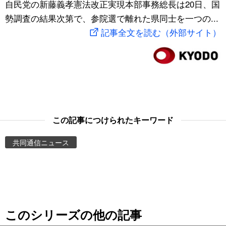
自民党の新藤義孝憲法改正実現本部事務総長は20日、国
スポーツ・東京2020
文化
動画/Live
勢調査の結果次第で、参院選で離れた県同士を一つの...
記事全文を読む（外部サイト）
科学・技術
Books
暮らし
Cinema
スポーツ・東京2020
Topics
この記事につけられたキーワード
Images
共同通信ニュース
People
東京
このシリーズの他の記事
お知らせ