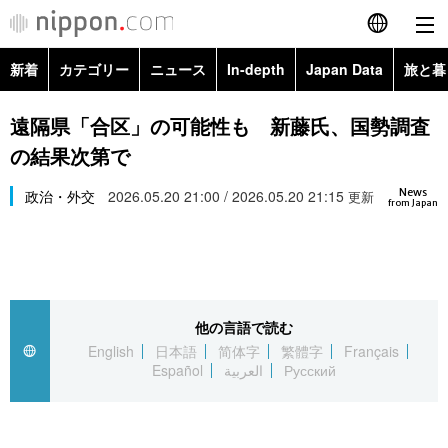
新着
カテゴリー
ニュース
In-depth
Japan Data
旅と暮
English
政治・外交
Topics
遠隔県「合区」の可能性も 新藤氏、国勢調査
简体字
の結果次第で
経済・ビジネス
Images
繁體字
カテゴリー
News
政治・外交
2026.05.20 21:00 / 2026.05.20 21:15
更新
from Japan
国際・海外
People
Français
政治・外交
ニュース
社会
東京
Español
経済・ビジネス
トップ
In-depth
文化
お知らせ
العربية
他の言語で読む
English
日本語
简体字
繁體字
Français
国際
アーカイブ
Japan Data
科学・技術
Español
العربية
Русский
Русский
社会
旅と暮らし
暮らし