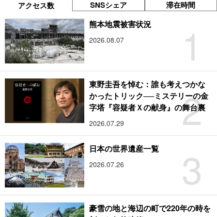
SNSシェア
滞在時間
アクセス数
1
熊本地震被害状況
2026.08.07
東野圭吾を悼む：誰も考えつかな
2
かったトリック──ミステリーの金
字塔『容疑者Ｘの献身』の舞台裏
2026.07.29
3
日本の世界遺産一覧
2026.07.26
豪雪の地と海辺の町で220年の時を