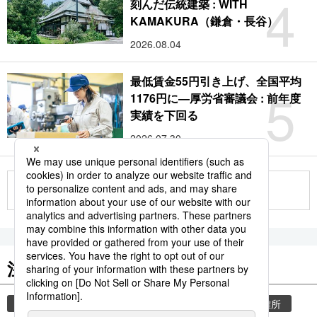
4
刻んだ伝統建築 : WITH
KAMAKURA（鎌倉・長谷）
2026.08.04
最低賃金55円引き上げ、全国平均
5
1176円に―厚労省審議会 : 前年度
実績を下回る
2026.07.30
もっと見る
注目のキーワード
共同通信ニュース
気象・災害
災害
避難所