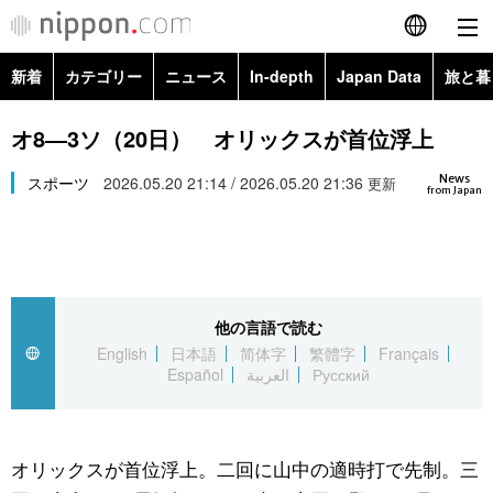
新着
カテゴリー
ニュース
In-depth
Japan Data
旅と暮
English
政治・外交
Topics
オ8―3ソ（20日） オリックスが首位浮上
简体字
News
経済・ビジネス
スポーツ
2026.05.20 21:14 / 2026.05.20 21:36
Images
更新
繁體字
from Japan
カテゴリー
国際・海外
People
Français
政治・外交
ニュース
社会
東京
Español
他の言語で読む
経済・ビジネス
トップ
In-depth
文化
お知らせ
English
日本語
简体字
繁體字
Français
العربية
Español
العربية
Русский
国際
アーカイブ
Japan Data
科学・技術
Русский
社会
旅と暮らし
暮らし
オリックスが首位浮上。二回に山中の適時打で先制。三