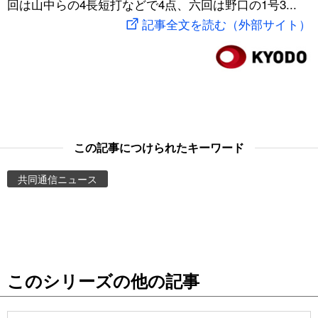
回は山中らの4長短打などで4点、六回は野口の1号3...
スポーツ・東京2020
文化
動画/Live
記事全文を読む（外部サイト）
科学・技術
Books
暮らし
Cinema
スポーツ・東京2020
Topics
この記事につけられたキーワード
共同通信ニュース
Images
People
東京
このシリーズの他の記事
お知らせ