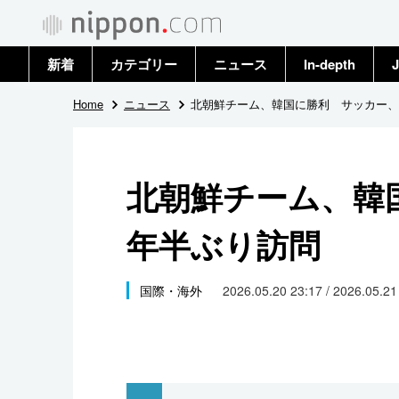
新着
カテゴリー
ニュース
In-depth
J
政治・外交
トップ
Home
ニュース
北朝鮮チーム、韓国に勝利 サッカー、
経済・ビジネス
アーカイブ
北朝鮮チーム、韓
国際
年半ぶり訪問
社会
文化
国際・海外
2026.05.20 23:17 / 2026.05.2
科学・技術
暮らし