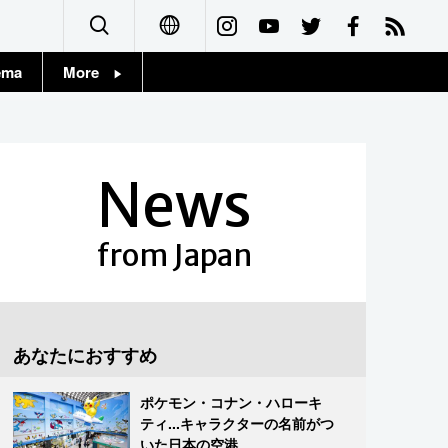
ema
More
English
Topics
简体字
Images
News
繁體字
People
Français
from Japan
東京
Español
お知らせ
العربية
あなたにおすすめ
Русский
ポケモン・コナン・ハローキ
ティ...キャラクターの名前がつ
いた日本の空港