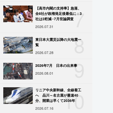
7
【高市内閣の支持率】急落、
全8社が政権発足後最低に：3
社は2桁減─7月世論調査
2026.07.31
8
東日本大震災以降の大地震一
覧
2026.07.28
9
2026年7月 日本の出来事
2026.08.01
10
リニア中央新幹線、全線着工
へ 品川～名古屋が最速40
分、開業は早くて2036年
2026.07.16