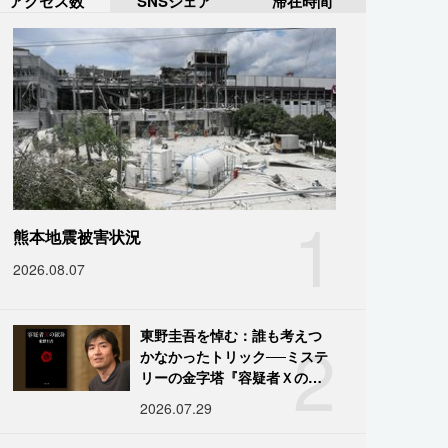
アクセス数
SNSシェア
滞在時間
1
熊本地震被害状況
2026.08.07
2
東野圭吾を悼む：誰も考えつ
かなかったトリック──ミステ
リーの金字塔『容疑者Ｘの献
身』の舞台裏
2026.07.29