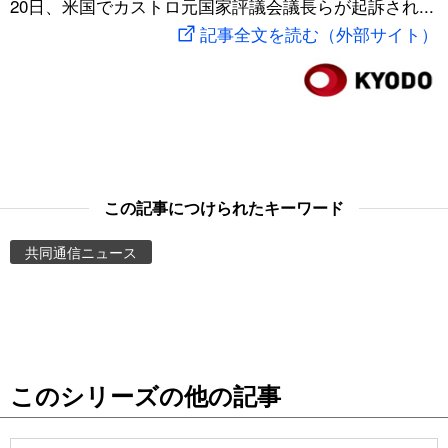
20日、米国でカストロ元国家評議会議長らが起訴され...
スポーツ・東京2020
文化
動画/Live
記事全文を読む（外部サイト）
科学・技術
Books
暮らし
Cinema
スポーツ・東京2020
Topics
この記事につけられたキーワード
共同通信ニュース
Images
People
東京
このシリーズの他の記事
お知らせ