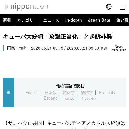
新着
カテゴリー
ニュース
In-depth
Japan Data
旅と暮
English
政治・外交
Topics
キューバ大統領「攻撃正当化」と起訴非難
简体字
News
経済・ビジネス
国際・海外
2026.05.21 03:43 / 2026.05.21 03:59
Images
更新
繁體字
from Japan
カテゴリー
国際・海外
People
Français
政治・外交
ニュース
社会
東京
Español
他の言語で読む
経済・ビジネス
トップ
In-depth
文化
お知らせ
English
日本語
简体字
繁體字
Français
العربية
Español
العربية
Русский
国際
アーカイブ
Japan Data
科学・技術
Русский
社会
旅と暮らし
暮らし
【サンパウロ共同】キューバのディアスカネル大統領は