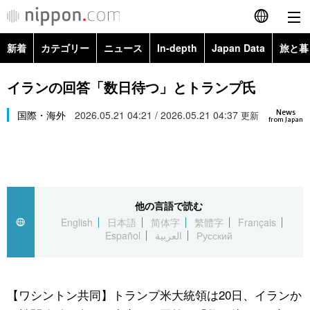
新着
カテゴリー
ニュース
In-depth
Japan Data
旅と暮
English
政治・外交
Topics
イランの回答「数日待つ」とトランプ氏
简体字
News
経済・ビジネス
国際・海外
2026.05.21 04:21 / 2026.05.21 04:37
Images
更新
繁體字
from Japan
カテゴリー
国際・海外
People
Français
政治・外交
ニュース
社会
東京
Español
他の言語で読む
経済・ビジネス
トップ
In-depth
文化
お知らせ
English
日本語
简体字
繁體字
Français
العربية
Español
العربية
Русский
国際
アーカイブ
Japan Data
科学・技術
Русский
社会
旅と暮らし
暮らし
【ワシントン共同】トランプ米大統領は20日、イランか