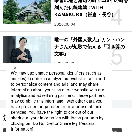
豪雪の地と海辺の町で220年の時を
4
刻んだ伝統建築 : WITH
KAMAKURA（鎌倉・長谷）
2026.08.04
唯一の「外国人歌人」カン・ハン
5
ナさんが短歌で伝える「引き算の
文学」
2026.08.03
もっと見る
注目のキーワード