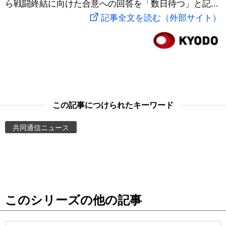
ら戦闘終結に向けた合意への回答を「数日待つ」と記...
スポーツ・東京2020
文化
動画/Live
記事全文を読む（外部サイト）
科学・技術
Books
暮らし
Cinema
スポーツ・東京2020
Topics
この記事につけられたキーワード
共同通信ニュース
Images
People
東京
このシリーズの他の記事
お知らせ