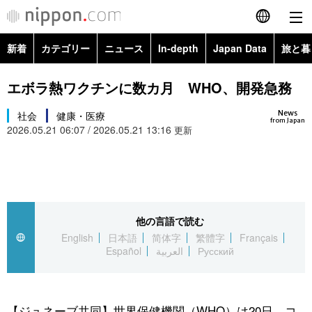
新着
カテゴリー
ニュース
In-depth
Japan Data
旅と暮
English
政治・外交
Topics
エボラ熱ワクチンに数カ月 WHO、開発急務
简体字
News
経済・ビジネス
社会
健康・医療
Images
繁體字
from Japan
2026.05.21 06:07 / 2026.05.21 13:16
更新
カテゴリー
国際・海外
People
Français
政治・外交
ニュース
社会
東京
Español
経済・ビジネス
トップ
In-depth
他の言語で読む
文化
お知らせ
العربية
English
日本語
简体字
繁體字
Français
Español
العربية
Русский
国際
アーカイブ
Japan Data
科学・技術
Русский
社会
旅と暮らし
暮らし
【ジュネーブ共同】世界保健機関（WHO）は20日、コ