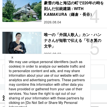
豪雪の地と海辺の町で220年の時を
4
刻んだ伝統建築 : WITH
KAMAKURA（鎌倉・長谷）
2026.08.04
唯一の「外国人歌人」カン・ハン
5
ナさんが短歌で伝える「引き算の
文学」
2026.08.03
もっと見る
注目のキーワード