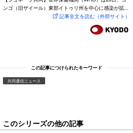
ンゴ（旧ザイール）東部イトゥリ州を中心に感染が拡...
スポーツ・東京2020
文化
動画/Live
記事全文を読む（外部サイト）
科学・技術
Books
暮らし
Cinema
スポーツ・東京2020
Topics
この記事につけられたキーワード
Images
共同通信ニュース
People
東京
このシリーズの他の記事
お知らせ