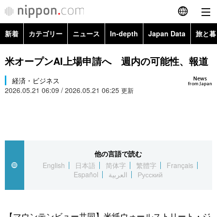
新着
カテゴリー
ニュース
In-depth
Japan Data
旅と暮
English
政治・外交
Topics
米オープンAI上場申請へ 週内の可能性、報道
简体字
News
経済・ビジネス
経済・ビジネス
Images
繁體字
from Japan
2026.05.21 06:09 / 2026.05.21 06:25
更新
カテゴリー
国際・海外
People
Français
政治・外交
ニュース
社会
東京
Español
経済・ビジネス
トップ
In-depth
他の言語で読む
文化
お知らせ
العربية
English
日本語
简体字
繁體字
Français
Español
العربية
Русский
国際
アーカイブ
Japan Data
科学・技術
Русский
社会
旅と暮らし
暮らし
【マウンテンビュー共同】米紙ウォールストリート・ジ