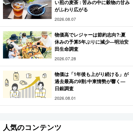
い煎の麦茶 : 苦みの中に穀物の甘み
がふわり広がる
2026.08.07
物価高でレジャーは節約志向?:夏
休みの予算5年ぶりに減少―明治安
田生命調査
2026.07.28
物価は「1年後も上がり続ける」が
過去最高の9割:中東情勢が響く―
日銀調査
2026.08.01
人気のコンテンツ