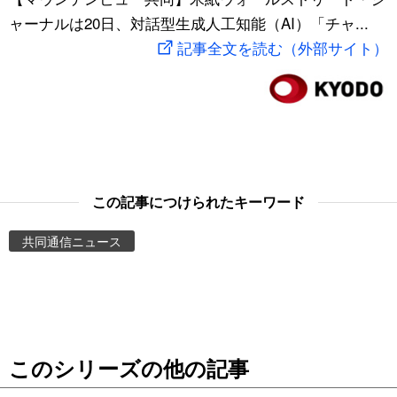
ャーナルは20日、対話型生成人工知能（AI）「チャ...
スポーツ・東京2020
文化
動画/Live
記事全文を読む（外部サイト）
科学・技術
Books
暮らし
Cinema
スポーツ・東京2020
Topics
この記事につけられたキーワード
Images
共同通信ニュース
People
東京
このシリーズの他の記事
お知らせ