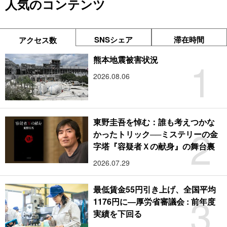
人気のコンテンツ
SNSシェア
滞在時間
アクセス数
1
熊本地震被害状況
2026.08.06
東野圭吾を悼む：誰も考えつかな
2
かったトリック──ミステリーの金
字塔『容疑者Ｘの献身』の舞台裏
2026.07.29
最低賃金55円引き上げ、全国平均
3
1176円に―厚労省審議会 : 前年度
実績を下回る