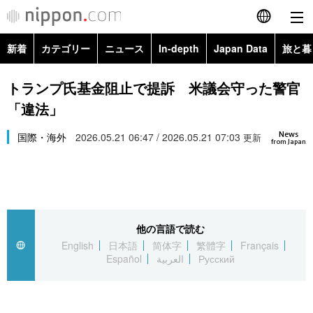
新着
カテゴリー
ニュース
In-depth
Japan Data
旅と暮
English
政治・外交
Topics
トランプ氏基金阻止で提訴 米議会守った警官
简体字
「違法」
経済・ビジネス
Images
繁體字
カテゴリー
News
国際・海外
2026.05.21 06:47 / 2026.05.21 07:03
更新
from Japan
国際・海外
People
Français
政治・外交
ニュース
社会
東京
Español
経済・ビジネス
トップ
In-depth
文化
お知らせ
العربية
他の言語で読む
English
日本語
简体字
繁體字
Français
国際
アーカイブ
Japan Data
科学・技術
Español
العربية
Русский
Русский
社会
旅と暮らし
暮らし