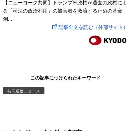
【ニューヨーク共同】トランプ米政権が過去の政権によ
スポーツ・東京2020
文化
動画/Live
る「司法の政治利用」の被害者を救済するための基金
創...
科学・技術
Books
記事全文を読む（外部サイト）
暮らし
Cinema
スポーツ・東京2020
Topics
Images
この記事につけられたキーワード
共同通信ニュース
People
東京
お知らせ