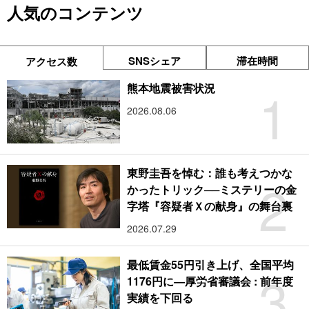
人気のコンテンツ
SNSシェア
滞在時間
アクセス数
1
熊本地震被害状況
2026.08.06
東野圭吾を悼む：誰も考えつかな
2
かったトリック──ミステリーの金
字塔『容疑者Ｘの献身』の舞台裏
2026.07.29
最低賃金55円引き上げ、全国平均
3
1176円に―厚労省審議会 : 前年度
実績を下回る