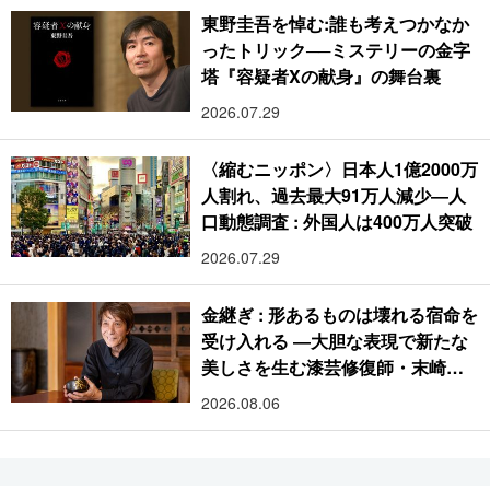
東野圭吾を悼む:誰も考えつかなか
ったトリック──ミステリーの金字
塔『容疑者Xの献身』の舞台裏
2026.07.29
〈縮むニッポン〉日本人1億2000万
人割れ、過去最大91万人減少―人
口動態調査 : 外国人は400万人突破
2026.07.29
金継ぎ : 形あるものは壊れる宿命を
受け入れる ―大胆な表現で新たな
美しさを生む漆芸修復師・末崎広
樹
2026.08.06