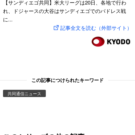
【サンディエゴ共同】米大リーグは20日、各地で行わ
スポーツ・東京2020
文化
動画/Live
れ、ドジャースの大谷はサンディエゴでのパドレス戦
に...
科学・技術
Books
記事全文を読む（外部サイト）
暮らし
Cinema
スポーツ・東京2020
Topics
Images
この記事につけられたキーワード
共同通信ニュース
People
東京
お知らせ