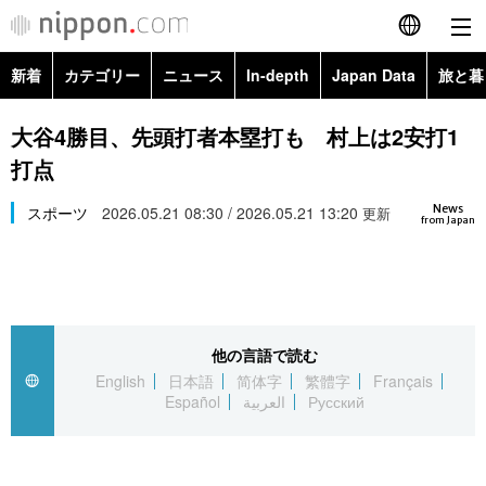
新着
カテゴリー
ニュース
In-depth
Japan Data
旅と暮
English
政治・外交
Topics
大谷4勝目、先頭打者本塁打も 村上は2安打1
简体字
打点
経済・ビジネス
Images
繁體字
カテゴリー
News
スポーツ
2026.05.21 08:30 / 2026.05.21 13:20
更新
from Japan
国際・海外
People
Français
政治・外交
ニュース
社会
東京
Español
経済・ビジネス
トップ
In-depth
文化
お知らせ
العربية
他の言語で読む
English
日本語
简体字
繁體字
Français
国際
アーカイブ
Japan Data
科学・技術
Español
العربية
Русский
Русский
社会
旅と暮らし
暮らし