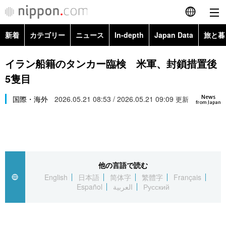
新着
カテゴリー
ニュース
In-depth
Japan Data
旅と暮
English
政治・外交
Topics
イラン船籍のタンカー臨検 米軍、封鎖措置後
简体字
5隻目
経済・ビジネス
Images
繁體字
カテゴリー
News
国際・海外
2026.05.21 08:53 / 2026.05.21 09:09
更新
from Japan
国際・海外
People
Français
政治・外交
ニュース
社会
東京
Español
経済・ビジネス
トップ
In-depth
文化
お知らせ
العربية
他の言語で読む
English
日本語
简体字
繁體字
Français
国際
アーカイブ
Japan Data
科学・技術
Español
العربية
Русский
Русский
社会
旅と暮らし
暮らし