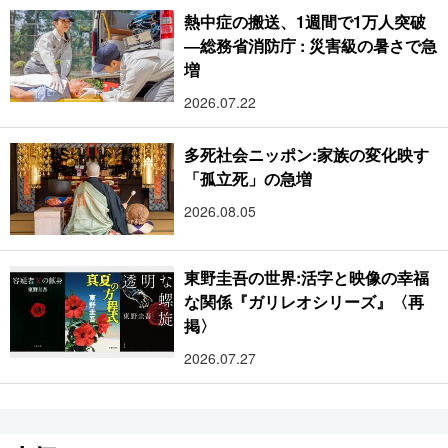
熱中症の搬送、1週間で1万人突破
―総務省消防庁 : 災害級の暑さで急
増
2026.07.22
多死社会ニッポン:家族の変化映す
「孤立死」の急増
2026.08.05
東野圭吾の世界:活字と映像の幸福
な関係『ガリレオシリーズ』〈再
掲〉
2026.07.27