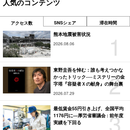
人気のコンテンツ
SNSシェア
滞在時間
アクセス数
1
熊本地震被害状況
2026.08.06
東野圭吾を悼む：誰も考えつかな
2
かったトリック──ミステリーの金
字塔『容疑者Ｘの献身』の舞台裏
2026.07.29
最低賃金55円引き上げ、全国平均
3
1176円に―厚労省審議会 : 前年度
実績を下回る