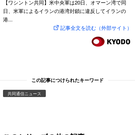
【ワシントン共同】米中央軍は20日、オマーン湾で同
スポーツ・東京2020
文化
動画/Live
日、米軍によるイランの港湾封鎖に違反してイランの
港...
科学・技術
Books
記事全文を読む（外部サイト）
暮らし
Cinema
スポーツ・東京2020
Topics
Images
この記事につけられたキーワード
共同通信ニュース
People
東京
お知らせ