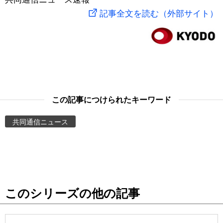
記事全文を読む（外部サイト）
スポーツ・東京2020
文化
動画/Live
科学・技術
Books
暮らし
Cinema
この記事につけられたキーワード
スポーツ・東京2020
Topics
共同通信ニュース
Images
People
東京
このシリーズの他の記事
お知らせ