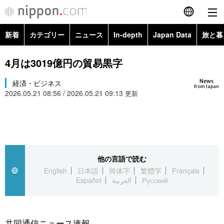
新着
カテゴリー
ニュース
In-depth
Japan Data
旅と暮
English
政治・外交
Topics
4月は3019億円の貿易黒字
简体字
News
経済・ビジネス
経済・ビジネス
Images
繁體字
from Japan
2026.05.21 08:56 / 2026.05.21 09:13
更新
カテゴリー
国際・海外
People
Français
政治・外交
ニュース
社会
東京
Español
経済・ビジネス
トップ
In-depth
他の言語で読む
文化
お知らせ
العربية
English
日本語
简体字
繁體字
Français
Español
العربية
Русский
国際
アーカイブ
Japan Data
科学・技術
Русский
社会
旅と暮らし
暮らし
共同通信ニュース速報