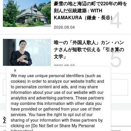
豪雪の地と海辺の町で220年の時を
4
刻んだ伝統建築 : WITH
KAMAKURA（鎌倉・長谷）
2026.08.04
唯一の「外国人歌人」カン・ハン
5
ナさんが短歌で伝える「引き算の
文学」
2026.08.03
もっと見る
注目のキーワード