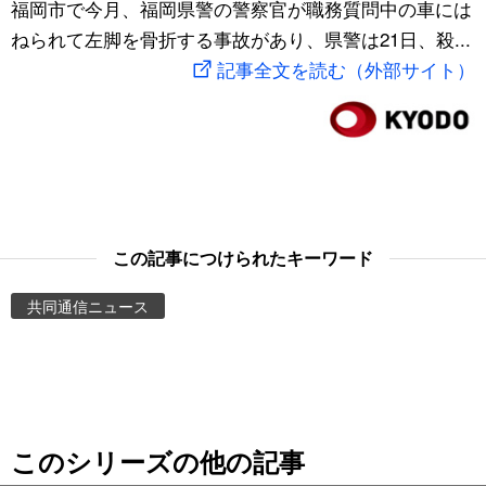
福岡市で今月、福岡県警の警察官が職務質問中の車には
スポーツ・東京2020
文化
動画/Live
ねられて左脚を骨折する事故があり、県警は21日、殺...
記事全文を読む（外部サイト）
科学・技術
Books
暮らし
Cinema
スポーツ・東京2020
Topics
この記事につけられたキーワード
Images
共同通信ニュース
People
東京
このシリーズの他の記事
お知らせ