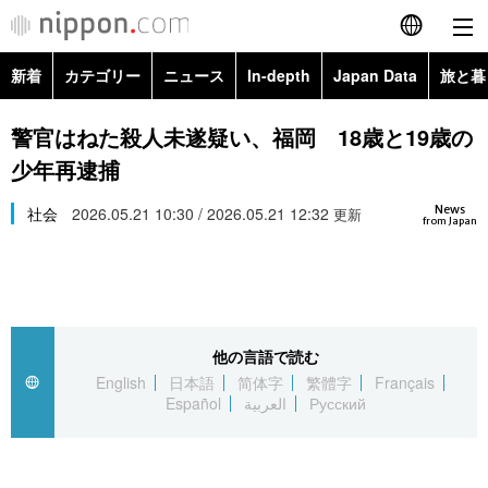
新着
カテゴリー
ニュース
In-depth
Japan Data
旅と暮
English
政治・外交
Topics
警官はねた殺人未遂疑い、福岡 18歳と19歳の
简体字
少年再逮捕
経済・ビジネス
Images
繁體字
カテゴリー
News
社会
2026.05.21 10:30 / 2026.05.21 12:32
更新
from Japan
国際・海外
People
Français
政治・外交
ニュース
社会
東京
Español
経済・ビジネス
トップ
In-depth
文化
お知らせ
العربية
他の言語で読む
English
日本語
简体字
繁體字
Français
国際
アーカイブ
Japan Data
科学・技術
Español
العربية
Русский
Русский
社会
旅と暮らし
暮らし