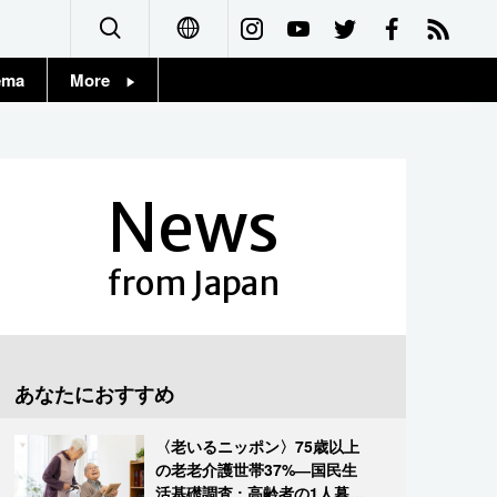
ema
More
English
Topics
简体字
Images
News
繁體字
People
Français
from Japan
東京
Español
お知らせ
العربية
あなたにおすすめ
Русский
〈老いるニッポン〉75歳以上
の老老介護世帯37%―国民生
活基礎調査 : 高齢者の1人暮ら