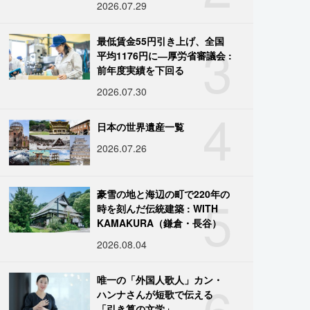
2026.07.29
3
最低賃金55円引き上げ、全国
平均1176円に―厚労省審議会 :
前年度実績を下回る
2026.07.30
4
日本の世界遺産一覧
2026.07.26
5
豪雪の地と海辺の町で220年の
時を刻んだ伝統建築 : WITH
KAMAKURA（鎌倉・長谷）
2026.08.04
6
唯一の「外国人歌人」カン・
ハンナさんが短歌で伝える
「引き算の文学」