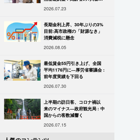
し933万人超
2026.07.23
長期金利上昇、30年ぶりの3%
目前:高市政権の「財源なき」
消費減税に懸念
2026.08.05
最低賃金55円引き上げ、全国
平均1176円に―厚労省審議会 :
前年度実績を下回る
2026.07.30
上半期の訪日客、コロナ禍以
来のマイナス―政府観光局 : 中
国からの客数減響く
2026.07.15