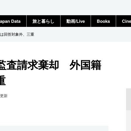
apan Data
旅と暮らし
動画/Live
Books
Cin
は回答対象外、三重
監査請求棄却 外国籍
重
更新