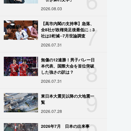
2026.08.03
7
【高市内閣の支持率】急落、
全8社が政権発足後最低に：3
社は2桁減─7月世論調査
2026.07.31
8
無傷の12連勝！男子バレー日
本代表、国際大会を首位突破
した強さの訳は？
2026.07.31
9
東日本大震災以降の大地震一
覧
2026.07.28
10
2026年7月 日本の出来事