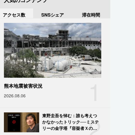
人気のコンテンツ
アクセス数
SNSシェア
滞在時間
1
熊本地震被害状況
2026.08.06
2
東野圭吾を悼む：誰も考えつ
かなかったトリック──ミステ
リーの金字塔『容疑者Ｘの献
身』の舞台裏