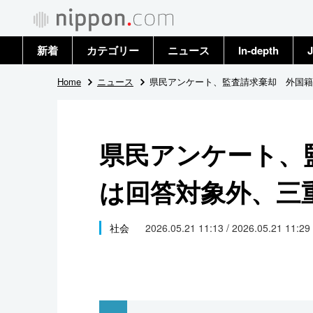
新着
カテゴリー
ニュース
In-depth
J
政治・外交
トップ
Home
ニュース
県民アンケート、監査請求棄却 外国籍
経済・ビジネス
アーカイブ
県民アンケート、
国際
は回答対象外、三
社会
文化
社会
2026.05.21 11:13 / 2026.05.21 11:29
科学・技術
暮らし