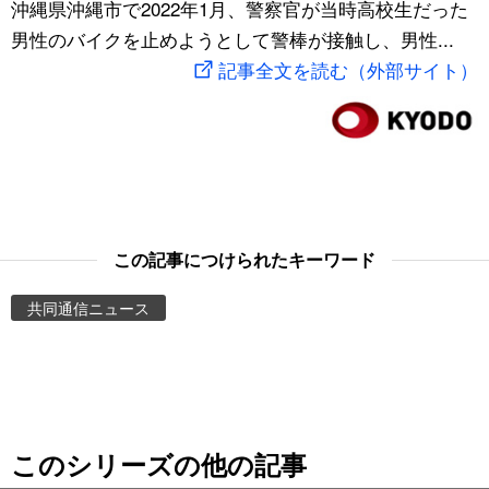
沖縄県沖縄市で2022年1月、警察官が当時高校生だった
スポーツ・東京2020
文化
動画/Live
男性のバイクを止めようとして警棒が接触し、男性...
記事全文を読む（外部サイト）
科学・技術
Books
暮らし
Cinema
スポーツ・東京2020
Topics
この記事につけられたキーワード
Images
共同通信ニュース
People
東京
このシリーズの他の記事
お知らせ