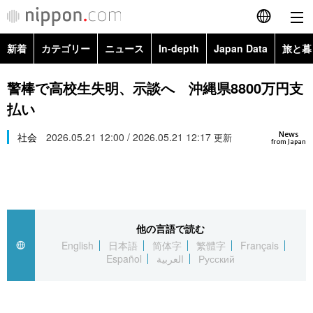
新着
カテゴリー
ニュース
In-depth
Japan Data
旅と暮
English
政治・外交
Topics
警棒で高校生失明、示談へ 沖縄県8800万円支
简体字
払い
経済・ビジネス
Images
繁體字
カテゴリー
News
社会
2026.05.21 12:00 / 2026.05.21 12:17
更新
from Japan
国際・海外
People
Français
政治・外交
ニュース
社会
東京
Español
経済・ビジネス
トップ
In-depth
文化
お知らせ
العربية
他の言語で読む
English
日本語
简体字
繁體字
Français
国際
アーカイブ
Japan Data
科学・技術
Español
العربية
Русский
Русский
社会
旅と暮らし
暮らし