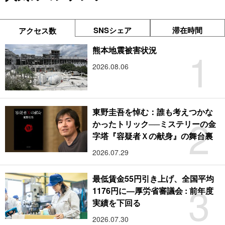
SNSシェア
滞在時間
アクセス数
1
熊本地震被害状況
2026.08.06
東野圭吾を悼む：誰も考えつかな
2
かったトリック──ミステリーの金
字塔『容疑者Ｘの献身』の舞台裏
2026.07.29
最低賃金55円引き上げ、全国平均
3
1176円に―厚労省審議会 : 前年度
実績を下回る
2026.07.30