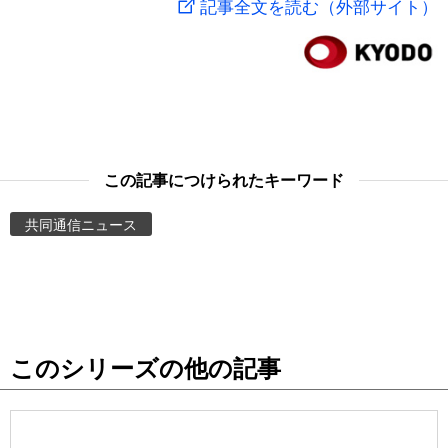
記事全文を読む（外部サイト）
スポーツ・東京2020
文化
動画/Live
科学・技術
Books
暮らし
Cinema
この記事につけられたキーワード
スポーツ・東京2020
Topics
共同通信ニュース
Images
People
このシリーズの他の記事
東京
お知らせ