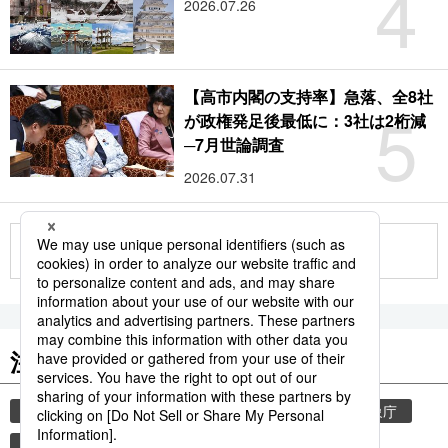
4
2026.07.26
【高市内閣の支持率】急落、全8社
5
が政権発足後最低に：3社は2桁減
─7月世論調査
2026.07.31
もっと見る
注目のキーワード
共同通信ニュース
気象・災害
災害
気象庁
地震
津波
熊本
熊本地震
観光