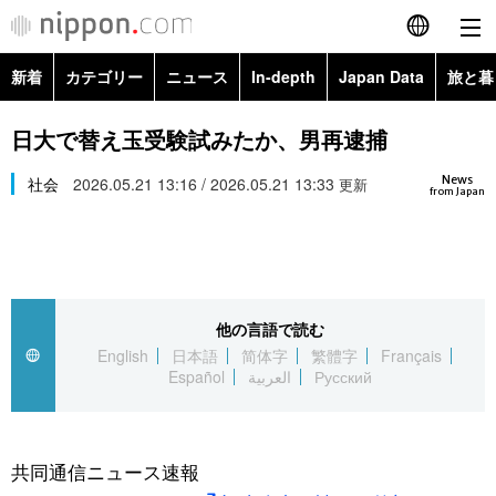
新着
カテゴリー
ニュース
In-depth
Japan Data
旅と暮
English
政治・外交
Topics
日大で替え玉受験試みたか、男再逮捕
简体字
News
経済・ビジネス
社会
2026.05.21 13:16 / 2026.05.21 13:33
Images
更新
繁體字
from Japan
カテゴリー
国際・海外
People
Français
政治・外交
ニュース
社会
東京
Español
他の言語で読む
経済・ビジネス
トップ
In-depth
文化
お知らせ
English
日本語
简体字
繁體字
Français
العربية
Español
العربية
Русский
国際
アーカイブ
Japan Data
科学・技術
Русский
社会
旅と暮らし
暮らし
共同通信ニュース速報