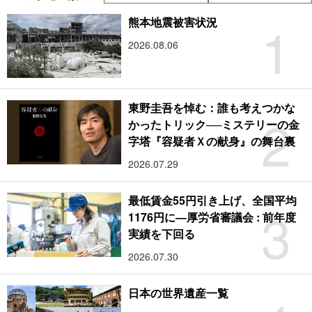
1
熊本地震被害状況
2026.08.06
東野圭吾を悼む：誰も考えつかな
2
かったトリック──ミステリーの金
字塔『容疑者Ｘの献身』の舞台裏
2026.07.29
最低賃金55円引き上げ、全国平均
3
1176円に―厚労省審議会 : 前年度
実績を下回る
2026.07.30
日本の世界遺産一覧