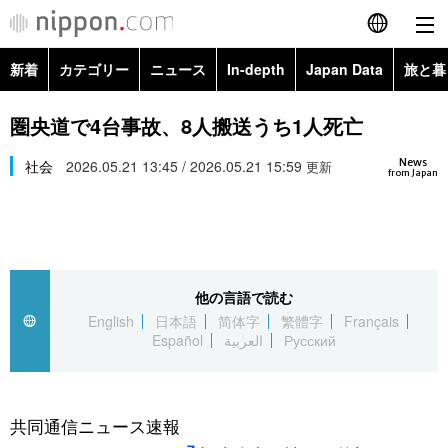
新着
カテゴリー
ニュース
In-depth
Japan Data
旅と暮
English
政治・外交
Topics
圏央道で4台事故、8人搬送うち1人死亡
简体字
News
経済・ビジネス
社会
2026.05.21 13:45 / 2026.05.21 15:59
Images
更新
繁體字
from Japan
カテゴリー
国際・海外
People
Français
政治・外交
ニュース
社会
東京
Español
他の言語で読む
経済・ビジネス
トップ
In-depth
文化
お知らせ
English
日本語
简体字
繁體字
Français
العربية
Español
العربية
Русский
国際
アーカイブ
Japan Data
科学・技術
Русский
社会
旅と暮らし
暮らし
共同通信ニュース速報