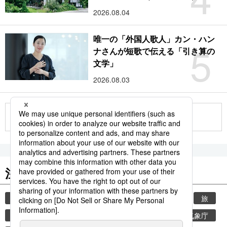
2026.08.04
唯一の「外国人歌人」カン・ハン
5
ナさんが短歌で伝える「引き算の
文学」
2026.08.03
もっと見る
注目のキーワード
共同通信ニュース
時事通信ニュース
観光
旅
環境・自然・生物
気象・災害
熱中症
気象庁