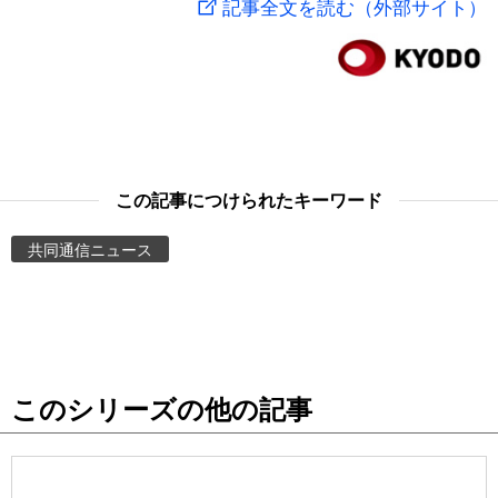
記事全文を読む（外部サイト）
スポーツ・東京2020
文化
動画/Live
科学・技術
Books
暮らし
Cinema
この記事につけられたキーワード
スポーツ・東京2020
Topics
共同通信ニュース
Images
People
このシリーズの他の記事
東京
お知らせ