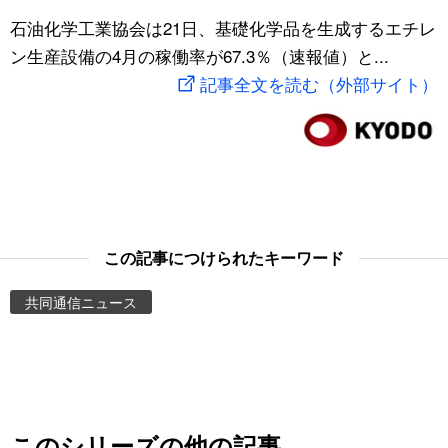
スポーツ・東京2020
石油化学工業協会は21日、基礎化学品を生成するエチレ
文化
動画/Live
ン生産設備の4月の稼働率が67.3％（速報値）と...
記事全文を読む（外部サイト）
科学・技術
Books
暮らし
Cinema
スポーツ・東京2020
Topics
Images
この記事につけられたキーワード
共同通信ニュース
People
東京
お知らせ
このシリーズの他の記事