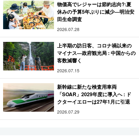
物価高でレジャーは節約志向?:夏
休みの予算5年ぶりに減少―明治安
田生命調査
2026.07.28
上半期の訪日客、コロナ禍以来の
マイナス―政府観光局 : 中国からの
客数減響く
2026.07.15
新幹線に新たな検査用車両
「SOAR」2029年度に導入へ : ド
クターイエローは27年1月に引退
2026.07.29