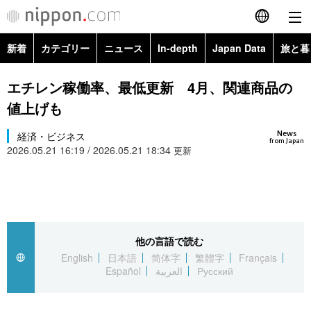
新着
カテゴリー
ニュース
In-depth
Japan Data
旅と暮
English
政治・外交
Topics
エチレン稼働率、最低更新 4月、関連商品の
简体字
値上げも
経済・ビジネス
Images
繁體字
カテゴリー
News
経済・ビジネス
from Japan
2026.05.21 16:19 / 2026.05.21 18:34
国際・海外
更新
People
Français
政治・外交
ニュース
社会
東京
Español
経済・ビジネス
トップ
In-depth
文化
お知らせ
العربية
他の言語で読む
国際
アーカイブ
Japan Data
科学・技術
English
日本語
简体字
繁體字
Français
Русский
Español
العربية
Русский
社会
旅と暮らし
暮らし