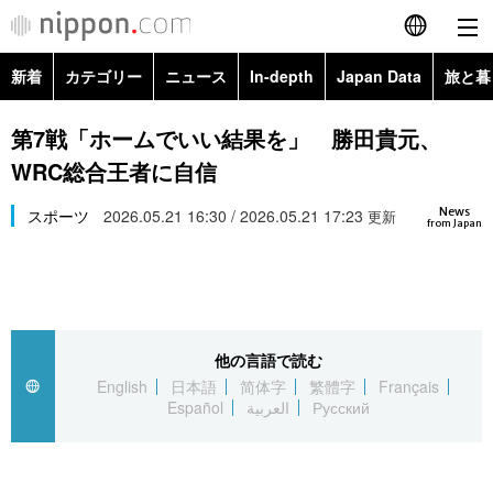
新着
カテゴリー
ニュース
In-depth
Japan Data
旅と暮
English
政治・外交
Topics
第7戦「ホームでいい結果を」 勝田貴元、
简体字
WRC総合王者に自信
経済・ビジネス
Images
繁體字
カテゴリー
News
スポーツ
2026.05.21 16:30 / 2026.05.21 17:23
更新
from Japan
国際・海外
People
Français
政治・外交
ニュース
社会
東京
Español
経済・ビジネス
トップ
In-depth
文化
お知らせ
العربية
他の言語で読む
English
日本語
简体字
繁體字
Français
国際
アーカイブ
Japan Data
科学・技術
Español
العربية
Русский
Русский
社会
旅と暮らし
暮らし