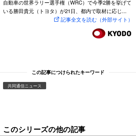
自動車の世界ラリー選手権（WRC）で今季2勝を挙げて
スポーツ・東京2020
文化
動画/Live
いる勝田貴元（トヨタ）が21日、都内で取材に応じ...
記事全文を読む（外部サイト）
科学・技術
Books
暮らし
Cinema
スポーツ・東京2020
Topics
この記事につけられたキーワード
Images
共同通信ニュース
People
東京
このシリーズの他の記事
お知らせ