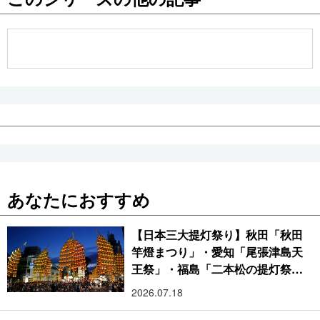
公式SNS
あなたにおすすめ
【日本三大提灯祭り】秋田「秋田
竿燈まつり」・愛知「尾張津島天
王祭」・福島「二本松の提灯祭
り」:おびただしい灯火が夜空を照
2026.07.18
らす光の祭典