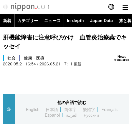
新着
カテゴリー
ニュース
In-depth
Japan Data
旅と暮
English
政治・外交
Topics
肝機能障害に注意呼びかけ 血管炎治療薬でキ
简体字
ッセイ
経済・ビジネス
Images
繁體字
カテゴリー
News
社会
健康・医療
from Japan
2026.05.21 16:54 / 2026.05.21 17:11
国際・海外
更新
People
Français
政治・外交
ニュース
社会
東京
Español
経済・ビジネス
トップ
In-depth
文化
お知らせ
العربية
他の言語で読む
国際
アーカイブ
Japan Data
科学・技術
English
日本語
简体字
繁體字
Français
Русский
Español
العربية
Русский
社会
旅と暮らし
暮らし