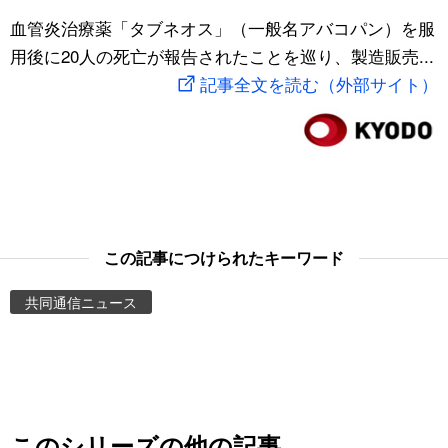
スポーツ・東京2020
血管炎治療薬「タブネオス」（一般名アバコパン）を服
文化
動画/Live
用後に20人の死亡が報告されたことを巡り、製造販売...
記事全文を読む（外部サイト）
科学・技術
Books
暮らし
Cinema
スポーツ・東京2020
Topics
Images
この記事につけられたキーワード
共同通信ニュース
People
東京
お知らせ
このシリーズの他の記事