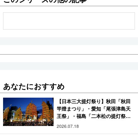
公式SNS
あなたにおすすめ
【日本三大提灯祭り】秋田「秋田
竿燈まつり」・愛知「尾張津島天
王祭」・福島「二本松の提灯祭
り」:おびただしい灯火が夜空を照
2026.07.18
らす光の祭典