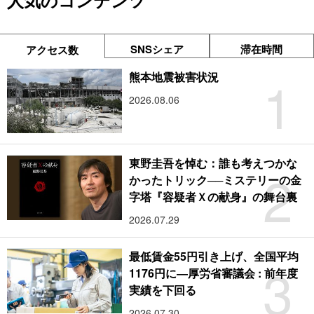
人気のコンテンツ
SNSシェア
滞在時間
アクセス数
1
熊本地震被害状況
2026.08.06
東野圭吾を悼む：誰も考えつかな
2
かったトリック──ミステリーの金
字塔『容疑者Ｘの献身』の舞台裏
2026.07.29
最低賃金55円引き上げ、全国平均
3
1176円に―厚労省審議会 : 前年度
実績を下回る
2026.07.30