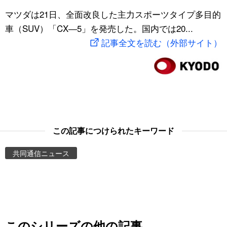
スポーツ・東京2020
マツダは21日、全面改良した主力スポーツタイプ多目的
文化
動画/Live
車（SUV）「CX―5」を発売した。国内では20...
記事全文を読む（外部サイト）
科学・技術
Books
暮らし
Cinema
スポーツ・東京2020
Topics
Images
この記事につけられたキーワード
共同通信ニュース
People
東京
お知らせ
このシリーズの他の記事