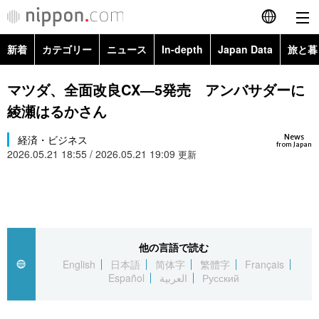
新着
カテゴリー
ニュース
In-depth
Japan Data
旅と暮
English
政治・外交
Topics
マツダ、全面改良CX―5発売 アンバサダーに
简体字
綾瀬はるかさん
経済・ビジネス
Images
繁體字
カテゴリー
News
経済・ビジネス
from Japan
2026.05.21 18:55 / 2026.05.21 19:09
国際・海外
更新
People
Français
政治・外交
ニュース
社会
東京
Español
経済・ビジネス
トップ
In-depth
文化
お知らせ
العربية
他の言語で読む
国際
アーカイブ
Japan Data
科学・技術
English
日本語
简体字
繁體字
Français
Русский
Español
العربية
Русский
社会
旅と暮らし
暮らし