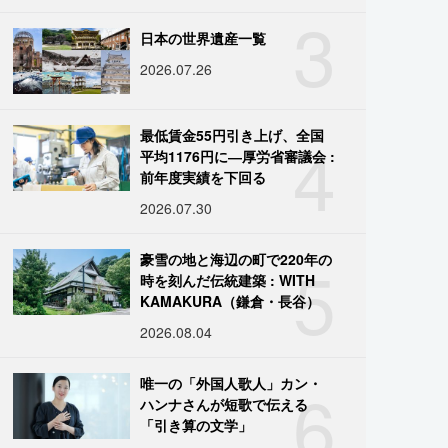
3
日本の世界遺産一覧
2026.07.26
4
最低賃金55円引き上げ、全国
平均1176円に―厚労省審議会 :
前年度実績を下回る
2026.07.30
5
豪雪の地と海辺の町で220年の
時を刻んだ伝統建築 : WITH
KAMAKURA（鎌倉・長谷）
2026.08.04
6
唯一の「外国人歌人」カン・
ハンナさんが短歌で伝える
「引き算の文学」