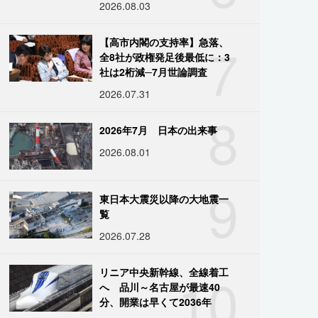
2026.08.03
7
【高市内閣の支持率】急落、
全8社が政権発足後最低に：3
社は2桁減─7月世論調査
2026.07.31
8
2026年7月 日本の出来事
2026.08.01
9
東日本大震災以降の大地震一
覧
2026.07.28
10
リニア中央新幹線、全線着工
へ 品川～名古屋が最速40
分、開業は早くて2036年