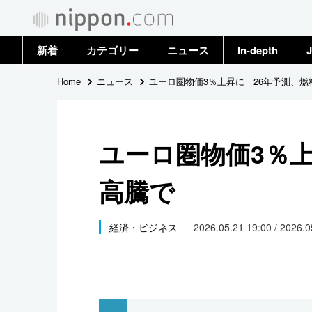
新着
カテゴリー
ニュース
In-depth
J
政治・外交
トップ
Home
ニュース
ユーロ圏物価3％上昇に 26年予測、燃
経済・ビジネス
アーカイブ
ユーロ圏物価3％上
国際
高騰で
社会
文化
経済・ビジネス
2026.05.21 19:00 / 2026.
科学・技術
暮らし