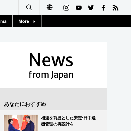
ema
More
English
Topics
简体字
Images
News
繁體字
People
Français
from Japan
東京
Español
お知らせ
العربية
あなたにおすすめ
Русский
相違を前提とした安定:日中危
機管理の再設計を