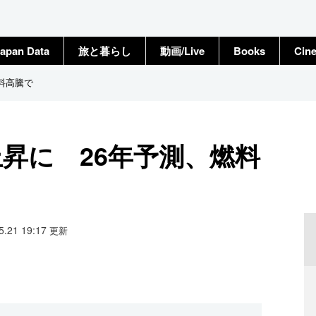
apan Data
旅と暮らし
動画/Live
Books
Cin
料高騰で
昇に 26年予測、燃料
05.21 19:17
更新