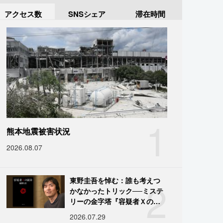
アクセス数
SNSシェア
滞在時間
1
熊本地震被害状況
2026.08.07
2
東野圭吾を悼む：誰も考えつ
かなかったトリック──ミステ
リーの金字塔『容疑者Ｘの献
身』の舞台裏
2026.07.29