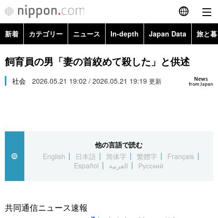
新着
カテゴリー
ニュース
In-depth
Japan Data
旅と暮
English
政治・外交
Topics
飼育員の男「妻の首絞めて殺した」と供述
简体字
News
経済・ビジネス
社会
2026.05.21 19:02 / 2026.05.21 19:19
Images
更新
繁體字
from Japan
カテゴリー
国際・海外
People
Français
政治・外交
ニュース
社会
東京
Español
他の言語で読む
経済・ビジネス
トップ
In-depth
文化
お知らせ
English
日本語
简体字
繁體字
Français
العربية
Español
العربية
Русский
国際
アーカイブ
Japan Data
科学・技術
Русский
社会
旅と暮らし
暮らし
共同通信ニュース速報