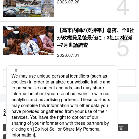
4
2026.07.26
【高市内閣の支持率】急落、全8社
5
が政権発足後最低に：3社は2桁減
─7月世論調査
2026.07.31
もっと見る
注目のキーワード
共同通信ニュース
気象・災害
気象庁
災害
地震
津波
熊本
熊本地震
観光