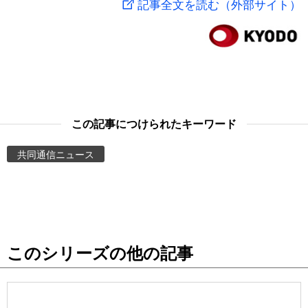
記事全文を読む（外部サイト）
スポーツ・東京2020
文化
動画/Live
科学・技術
Books
暮らし
Cinema
この記事につけられたキーワード
スポーツ・東京2020
Topics
共同通信ニュース
Images
People
このシリーズの他の記事
東京
お知らせ