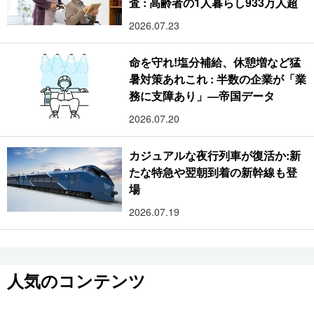
査 : 高齢者の1人暮らし933万人超
2026.07.23
命を守れ!塩分補給、休憩増など猛
暑対策あれこれ : 半数の企業が「業
務に支障あり」―帝国データ
2026.07.20
カジュアルな夜行列車が復活か:新
たな特急や翌朝到着の新幹線も登
場
2026.07.19
人気のコンテンツ