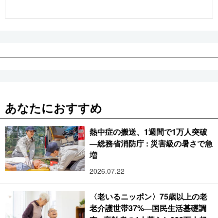
公式SNS
あなたにおすすめ
熱中症の搬送、1週間で1万人突破
―総務省消防庁 : 災害級の暑さで急
増
2026.07.22
〈老いるニッポン〉75歳以上の老
老介護世帯37%―国民生活基礎調