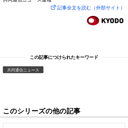
記事全文を読む（外部サイト）
スポーツ・東京2020
文化
動画/Live
科学・技術
Books
暮らし
Cinema
この記事につけられたキーワード
スポーツ・東京2020
Topics
共同通信ニュース
Images
People
東京
このシリーズの他の記事
お知らせ