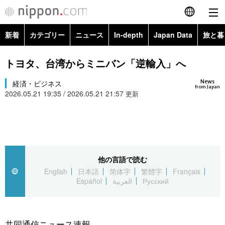
新着
カテゴリー
ニュース
In-depth
Japan Data
旅と暮
English
政治・外交
Topics
トヨタ、台湾からミニバン「逆輸入」へ
简体字
News
経済・ビジネス
経済・ビジネス
Images
繁體字
from Japan
2026.05.21 19:35 / 2026.05.21 21:57
更新
カテゴリー
国際・海外
People
Français
政治・外交
ニュース
社会
東京
Español
経済・ビジネス
トップ
In-depth
他の言語で読む
文化
お知らせ
العربية
English
日本語
简体字
繁體字
Français
Español
العربية
Русский
国際
アーカイブ
Japan Data
科学・技術
Русский
社会
旅と暮らし
暮らし
共同通信ニュース速報