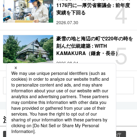
4
1176円に―厚労省審議会 : 前年度
実績を下回る
2026.07.30
豪雪の地と海辺の町で220年の時を
5
刻んだ伝統建築 : WITH
KAMAKURA（鎌倉・長谷）
2026.08.04
もっと見る
注目のキーワード
共同通信ニュース
気象・災害
災害
気象庁