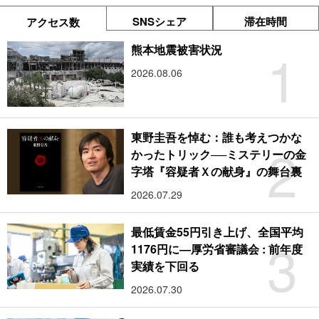
SNSシェア
滞在時間
アクセス数
1
熊本地震被害状況
2026.08.06
東野圭吾を悼む：誰も考えつかな
2
かったトリック──ミステリーの金
字塔『容疑者Ｘの献身』の舞台裏
2026.07.29
最低賃金55円引き上げ、全国平均
3
1176円に―厚労省審議会 : 前年度
実績を下回る
2026.07.30