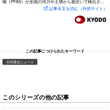
物（PFAS）が全国の河川や土壌から相次いで検出さ...
スポーツ・東京2020
文化
動画/Live
記事全文を読む（外部サイト）
科学・技術
Books
暮らし
Cinema
スポーツ・東京2020
Topics
この記事につけられたキーワード
共同通信ニュース
Images
People
東京
このシリーズの他の記事
お知らせ