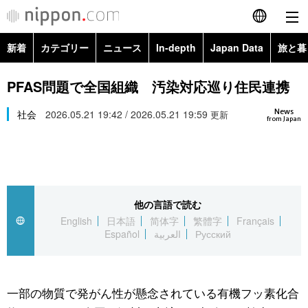
新着
カテゴリー
ニュース
In-depth
Japan Data
旅と暮
English
政治・外交
Topics
PFAS問題で全国組織 汚染対応巡り住民連携
简体字
News
経済・ビジネス
社会
2026.05.21 19:42 / 2026.05.21 19:59
Images
更新
繁體字
from Japan
カテゴリー
国際・海外
People
Français
政治・外交
ニュース
社会
東京
Español
他の言語で読む
経済・ビジネス
トップ
In-depth
文化
お知らせ
English
日本語
简体字
繁體字
Français
العربية
Español
العربية
Русский
国際
アーカイブ
Japan Data
科学・技術
Русский
社会
旅と暮らし
暮らし
一部の物質で発がん性が懸念されている有機フッ素化合