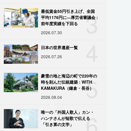
3
最低賃金55円引き上げ、全国
平均1176円に―厚労省審議会 :
前年度実績を下回る
2026.07.30
4
日本の世界遺産一覧
2026.07.26
5
豪雪の地と海辺の町で220年の
時を刻んだ伝統建築 : WITH
KAMAKURA（鎌倉・長谷）
2026.08.04
6
唯一の「外国人歌人」カン・
ハンナさんが短歌で伝える
「引き算の文学」