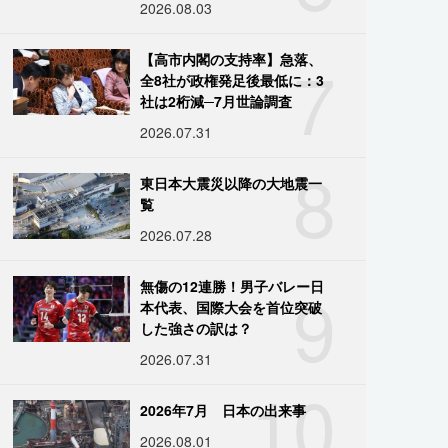
2026.08.03
7
【高市内閣の支持率】急落、
全8社が政権発足後最低に：3
社は2桁減─7月世論調査
2026.07.31
8
東日本大震災以降の大地震一
覧
2026.07.28
9
無傷の12連勝！男子バレー日
本代表、国際大会を首位突破
した強さの訳は？
2026.07.31
10
2026年7月 日本の出来事
2026.08.01