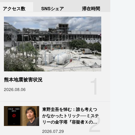
アクセス数
SNSシェア
滞在時間
1
熊本地震被害状況
2026.08.06
2
東野圭吾を悼む：誰も考えつ
かなかったトリック──ミステ
リーの金字塔『容疑者Ｘの献
身』の舞台裏
2026.07.29