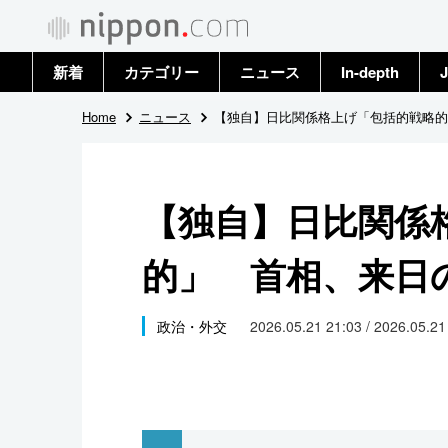
新着
カテゴリー
ニュース
In-depth
J
政治・外交
トップ
Home
ニュース
【独自】日比関係格上げ「包括的戦略的
経済・ビジネス
アーカイブ
【独自】日比関係
国際
的」 首相、来日
社会
文化
政治・外交
2026.05.21 21:03 / 2026.05.2
科学・技術
暮らし