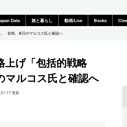
apan Data
旅と暮らし
動画/Live
Books
Cin
」 首相、来日のマルコス氏と確認へ
格上げ「包括的戦略
のマルコス氏と確認へ
1 21:17
更新