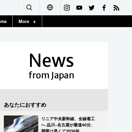
ema
More
English
Topics
简体字
Images
News
繁體字
People
Français
from Japan
東京
Español
お知らせ
العربية
あなたにおすすめ
Русский
リニア中央新幹線、全線着工
へ 品川~名古屋が最速40分、
開業は早くて2036年