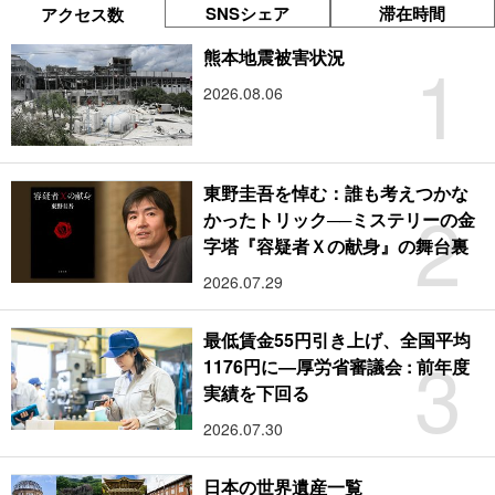
SNSシェア
滞在時間
アクセス数
1
熊本地震被害状況
2026.08.06
東野圭吾を悼む：誰も考えつかな
2
かったトリック──ミステリーの金
字塔『容疑者Ｘの献身』の舞台裏
2026.07.29
最低賃金55円引き上げ、全国平均
3
1176円に―厚労省審議会 : 前年度
実績を下回る
2026.07.30
日本の世界遺産一覧