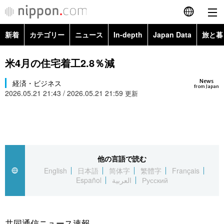
新着
カテゴリー
ニュース
In-depth
Japan Data
旅と暮
English
政治・外交
Topics
米4月の住宅着工2.8％減
简体字
News
経済・ビジネス
経済・ビジネス
Images
繁體字
from Japan
2026.05.21 21:43 / 2026.05.21 21:59
更新
カテゴリー
国際・海外
People
Français
政治・外交
ニュース
社会
東京
Español
経済・ビジネス
トップ
In-depth
他の言語で読む
文化
お知らせ
العربية
English
日本語
简体字
繁體字
Français
Español
العربية
Русский
国際
アーカイブ
Japan Data
科学・技術
Русский
社会
旅と暮らし
暮らし
共同通信ニュース速報