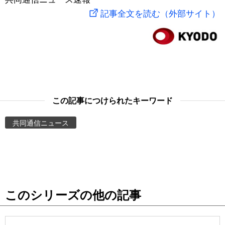
記事全文を読む（外部サイト）
スポーツ・東京2020
文化
動画/Live
科学・技術
Books
暮らし
Cinema
この記事につけられたキーワード
スポーツ・東京2020
Topics
共同通信ニュース
Images
People
東京
このシリーズの他の記事
お知らせ