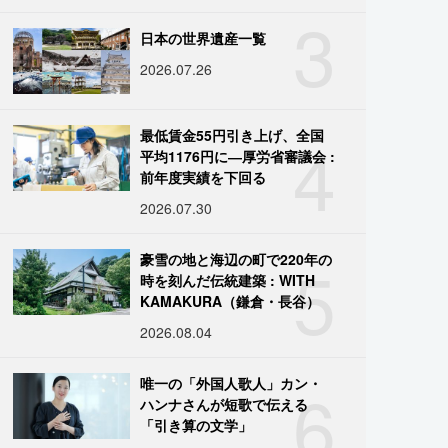
3
日本の世界遺産一覧
2026.07.26
4
最低賃金55円引き上げ、全国
平均1176円に―厚労省審議会 :
前年度実績を下回る
2026.07.30
5
豪雪の地と海辺の町で220年の
時を刻んだ伝統建築 : WITH
KAMAKURA（鎌倉・長谷）
2026.08.04
6
唯一の「外国人歌人」カン・
ハンナさんが短歌で伝える
「引き算の文学」