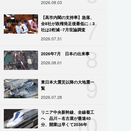
2026.08.03
7
【高市内閣の支持率】急落、
全8社が政権発足後最低に：3
社は2桁減─7月世論調査
2026.07.31
8
2026年7月 日本の出来事
2026.08.01
9
東日本大震災以降の大地震一
覧
2026.07.28
10
リニア中央新幹線、全線着工
へ 品川～名古屋が最速40
分、開業は早くて2036年