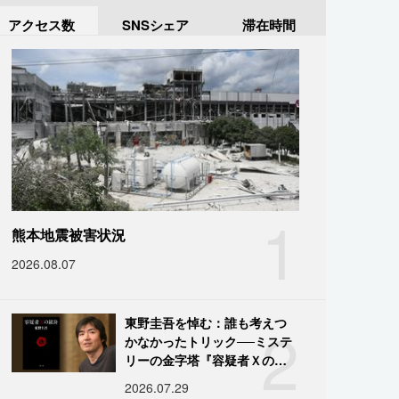
アクセス数
SNSシェア
滞在時間
1
熊本地震被害状況
2026.08.07
2
東野圭吾を悼む：誰も考えつ
かなかったトリック──ミステ
リーの金字塔『容疑者Ｘの献
身』の舞台裏
2026.07.29