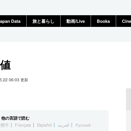
apan Data
旅と暮らし
動画/Live
Books
Cin
終値
05.22 06:03
更新
他の言語で読む
繁體字
Français
Español
العربية
Русский