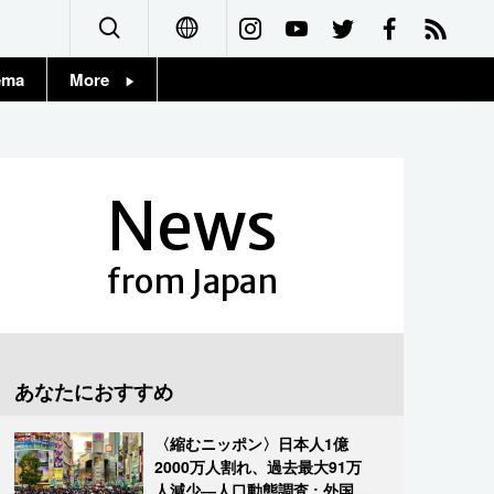
ema
More
English
Topics
简体字
Images
News
繁體字
People
Français
from Japan
東京
Español
お知らせ
العربية
あなたにおすすめ
Русский
〈縮むニッポン〉日本人1億
2000万人割れ、過去最大91万
人減少―人口動態調査 : 外国人