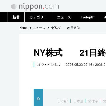
新着
カテゴリー
ニュース
In-depth
J
政治・外交
トップ
Home
ニュース
NY株式 21日終値
経済・ビジネス
アーカイブ
NY株式 21日
国際
社会
経済・ビジネス
2026.05.22 05:46 / 2026.
文化
科学・技術
暮らし
English
日本語
简体字