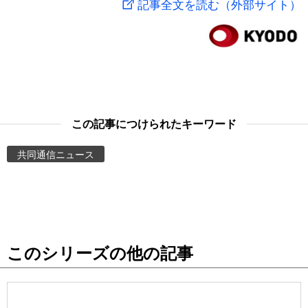
記事全文を読む（外部サイト）
スポーツ・東京2020
文化
動画/Live
科学・技術
Books
暮らし
Cinema
この記事につけられたキーワード
スポーツ・東京2020
Topics
共同通信ニュース
Images
People
このシリーズの他の記事
東京
お知らせ