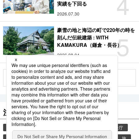
4
実績を下回る
2026.07.30
豪雪の地と海辺の町で220年の時を
5
刻んだ伝統建築 : WITH
KAMAKURA（鎌倉・長谷）
2026.08.04
もっと見る
注目のキーワード
共同通信ニュース
気象・災害
災害
気象庁
地震
津波
熊本地震
熊本
観光
旅