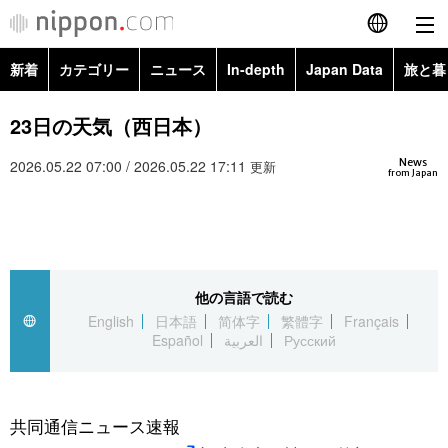
新着
カテゴリー
ニュース
In-depth
Japan Data
旅と暮
English
政治・外交
Topics
23日の天気（西日本）
简体字
News
2026.05.22 07:00 / 2026.05.22 17:11
経済・ビジネス
Images
更新
繁體字
from Japan
カテゴリー
国際・海外
People
Français
政治・外交
ニュース
社会
東京
Español
他の言語で読む
経済・ビジネス
トップ
In-depth
文化
お知らせ
English
日本語
简体字
繁體字
Français
العربية
Español
العربية
Русский
国際
アーカイブ
Japan Data
科学・技術
Русский
社会
旅と暮らし
暮らし
共同通信ニュース速報