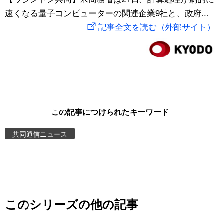
速くなる量子コンピューターの関連企業9社と、政府...
スポーツ・東京2020
文化
動画/Live
記事全文を読む（外部サイト）
科学・技術
Books
暮らし
Cinema
スポーツ・東京2020
Topics
この記事につけられたキーワード
Images
共同通信ニュース
People
東京
このシリーズの他の記事
お知らせ