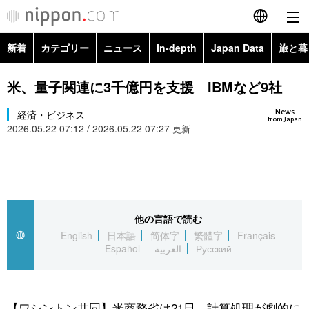
新着
カテゴリー
ニュース
In-depth
Japan Data
旅と暮
English
政治・外交
Topics
米、量子関連に3千億円を支援 IBMなど9社
简体字
News
経済・ビジネス
経済・ビジネス
Images
繁體字
from Japan
2026.05.22 07:12 / 2026.05.22 07:27
更新
カテゴリー
国際・海外
People
Français
政治・外交
ニュース
社会
東京
Español
経済・ビジネス
トップ
In-depth
他の言語で読む
文化
お知らせ
العربية
English
日本語
简体字
繁體字
Français
Español
العربية
Русский
国際
アーカイブ
Japan Data
科学・技術
Русский
社会
旅と暮らし
暮らし
【ワシントン共同】米商務省は21日、計算処理が劇的に