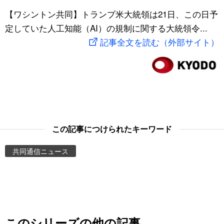
スポーツ・東京2020
【ワシントン共同】トランプ米大統領は21日、この日予
文化
動画/Live
定していた人工知能（AI）の規制に関する大統領令...
記事全文を読む（外部サイト）
科学・技術
Books
暮らし
Cinema
スポーツ・東京2020
Topics
Images
この記事につけられたキーワード
共同通信ニュース
People
東京
お知らせ
このシリーズの他の記事