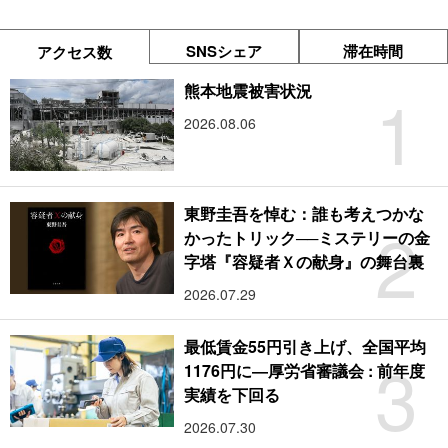
SNSシェア
滞在時間
アクセス数
1
熊本地震被害状況
2026.08.06
東野圭吾を悼む：誰も考えつかな
2
かったトリック──ミステリーの金
字塔『容疑者Ｘの献身』の舞台裏
2026.07.29
最低賃金55円引き上げ、全国平均
3
1176円に―厚労省審議会 : 前年度
実績を下回る
2026.07.30