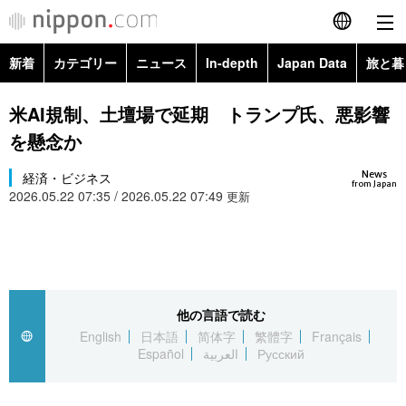
新着
カテゴリー
ニュース
In-depth
Japan Data
旅と暮
English
政治・外交
Topics
米AI規制、土壇場で延期 トランプ氏、悪影響
简体字
を懸念か
経済・ビジネス
Images
繁體字
カテゴリー
News
経済・ビジネス
from Japan
2026.05.22 07:35 / 2026.05.22 07:49
国際・海外
更新
People
Français
政治・外交
ニュース
社会
東京
Español
経済・ビジネス
トップ
In-depth
文化
お知らせ
العربية
他の言語で読む
国際
アーカイブ
Japan Data
科学・技術
English
日本語
简体字
繁體字
Français
Русский
Español
العربية
Русский
社会
旅と暮らし
暮らし