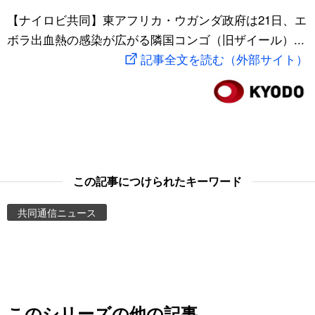
スポーツ・東京2020
【ナイロビ共同】東アフリカ・ウガンダ政府は21日、エ
文化
動画/Live
ボラ出血熱の感染が広がる隣国コンゴ（旧ザイール）...
記事全文を読む（外部サイト）
科学・技術
Books
暮らし
Cinema
スポーツ・東京2020
Topics
Images
この記事につけられたキーワード
共同通信ニュース
People
東京
お知らせ
このシリーズの他の記事