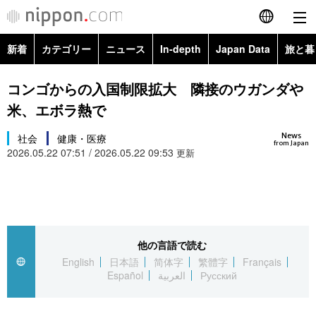
新着
カテゴリー
ニュース
In-depth
Japan Data
旅と暮
English
政治・外交
Topics
コンゴからの入国制限拡大 隣接のウガンダや
简体字
米、エボラ熱で
経済・ビジネス
Images
繁體字
カテゴリー
News
社会
健康・医療
from Japan
2026.05.22 07:51 / 2026.05.22 09:53
国際・海外
更新
People
Français
政治・外交
ニュース
社会
東京
Español
経済・ビジネス
トップ
In-depth
文化
お知らせ
العربية
他の言語で読む
国際
アーカイブ
Japan Data
科学・技術
English
日本語
简体字
繁體字
Français
Русский
Español
العربية
Русский
社会
旅と暮らし
暮らし