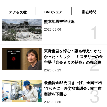
SNSシェア
滞在時間
アクセス数
1
熊本地震被害状況
2026.08.06
東野圭吾を悼む：誰も考えつかな
2
かったトリック──ミステリーの金
字塔『容疑者Ｘの献身』の舞台裏
2026.07.29
最低賃金55円引き上げ、全国平均
3
1176円に―厚労省審議会 : 前年度
実績を下回る
2026.07.30