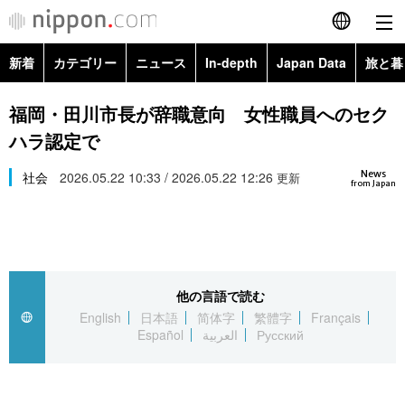
新着
カテゴリー
ニュース
In-depth
Japan Data
旅と暮
English
政治・外交
Topics
福岡・田川市長が辞職意向 女性職員へのセク
简体字
ハラ認定で
経済・ビジネス
Images
繁體字
カテゴリー
News
社会
2026.05.22 10:33 / 2026.05.22 12:26
更新
from Japan
国際・海外
People
Français
政治・外交
ニュース
社会
東京
Español
経済・ビジネス
トップ
In-depth
文化
お知らせ
العربية
他の言語で読む
English
日本語
简体字
繁體字
Français
国際
アーカイブ
Japan Data
科学・技術
Español
العربية
Русский
Русский
社会
旅と暮らし
暮らし