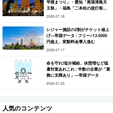
竿燈まつり」・愛知「尾張津島天
王祭」・福島「二本松の提灯祭
り」:おびただしい灯火が夜空を照
2026.07.18
らす光の祭典
レジャー施設の2割がチケット値上
げ―帝国データ : フリーパス5000
円超え、変動料金導入進む
2026.07.17
命を守れ!塩分補給、休憩増など猛
暑対策あれこれ : 半数の企業が「業
務に支障あり」―帝国データ
2026.07.20
人気のコンテンツ