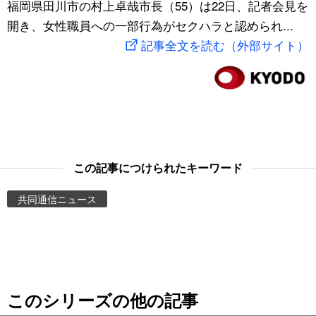
福岡県田川市の村上卓哉市長（55）は22日、記者会見を
スポーツ・東京2020
文化
動画/Live
開き、女性職員への一部行為がセクハラと認められ...
記事全文を読む（外部サイト）
科学・技術
Books
暮らし
Cinema
スポーツ・東京2020
Topics
この記事につけられたキーワード
Images
共同通信ニュース
People
東京
このシリーズの他の記事
お知らせ