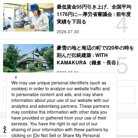
最低賃金55円引き上げ、全国平均
4
1176円に―厚労省審議会 : 前年度
実績を下回る
2026.07.30
豪雪の地と海辺の町で220年の時を
5
刻んだ伝統建築 : WITH
KAMAKURA（鎌倉・長谷）
2026.08.04
もっと見る
注目のキーワード