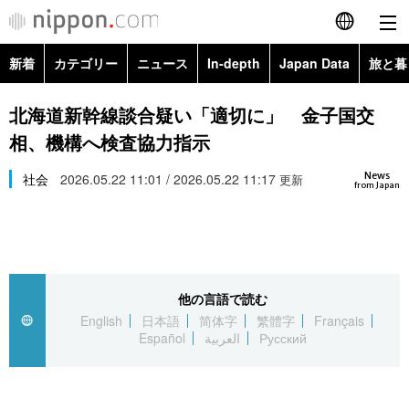
新着
カテゴリー
ニュース
In-depth
Japan Data
旅と暮
English
政治・外交
Topics
北海道新幹線談合疑い「適切に」 金子国交
简体字
相、機構へ検査協力指示
経済・ビジネス
Images
繁體字
カテゴリー
News
社会
2026.05.22 11:01 / 2026.05.22 11:17
更新
from Japan
国際・海外
People
Français
政治・外交
ニュース
社会
東京
Español
経済・ビジネス
トップ
In-depth
文化
お知らせ
العربية
他の言語で読む
English
日本語
简体字
繁體字
Français
国際
アーカイブ
Japan Data
科学・技術
Español
العربية
Русский
Русский
社会
旅と暮らし
暮らし