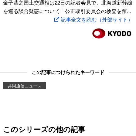
金子恭之国土交通相は22日の記者会見で、北海道新幹線
スポーツ・東京2020
文化
動画/Live
を巡る談合疑惑について「公正取引委員会の検査を踏...
記事全文を読む（外部サイト）
科学・技術
Books
暮らし
Cinema
スポーツ・東京2020
Topics
この記事につけられたキーワード
Images
共同通信ニュース
People
東京
このシリーズの他の記事
お知らせ