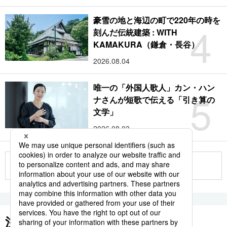
豪雪の地と海辺の町で220年の時を
4
刻んだ伝統建築 : WITH
KAMAKURA（鎌倉・長谷）
2026.08.04
唯一の「外国人歌人」カン・ハン
5
ナさんが短歌で伝える「引き算の
文学」
2026.08.03
もっと見る
注目のキーワード