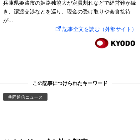
兵庫県姫路市の姫路独協大が定員割れなどで経営難が続
スポーツ・東京2020
文化
動画/Live
き、譲渡交渉などを巡り、現金の受け取りや会食接待
が...
科学・技術
Books
記事全文を読む（外部サイト）
暮らし
Cinema
スポーツ・東京2020
Topics
Images
この記事につけられたキーワード
共同通信ニュース
People
東京
お知らせ