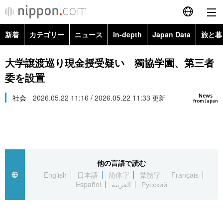
新着
カテゴリー
ニュース
In-depth
Japan Data
旅と暮
English
政治・外交
Topics
大学譲渡巡り現金授受疑い 獨協学園、第三者
简体字
委を設置
経済・ビジネス
Images
繁體字
カテゴリー
News
社会
2026.05.22 11:16 / 2026.05.22 11:33
更新
from Japan
国際・海外
People
Français
政治・外交
ニュース
社会
東京
Español
経済・ビジネス
トップ
In-depth
文化
お知らせ
العربية
他の言語で読む
English
日本語
简体字
繁體字
Français
国際
アーカイブ
Japan Data
科学・技術
Español
العربية
Русский
Русский
社会
旅と暮らし
暮らし