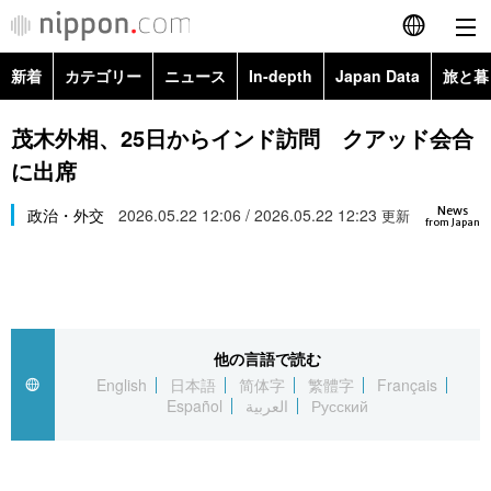
新着
カテゴリー
ニュース
In-depth
Japan Data
旅と暮
English
政治・外交
Topics
茂木外相、25日からインド訪問 クアッド会合
简体字
に出席
経済・ビジネス
Images
繁體字
カテゴリー
News
政治・外交
2026.05.22 12:06 / 2026.05.22 12:23
更新
from Japan
国際・海外
People
Français
政治・外交
ニュース
社会
東京
Español
経済・ビジネス
トップ
In-depth
文化
お知らせ
العربية
他の言語で読む
English
日本語
简体字
繁體字
Français
国際
アーカイブ
Japan Data
科学・技術
Español
العربية
Русский
Русский
社会
旅と暮らし
暮らし