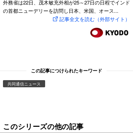
外務省は22日、茂木敏充外相が25～27日の日程でインド
スポーツ・東京2020
文化
動画/Live
の首都ニューデリーを訪問し日本、米国、オース...
記事全文を読む（外部サイト）
科学・技術
Books
暮らし
Cinema
スポーツ・東京2020
Topics
この記事につけられたキーワード
Images
共同通信ニュース
People
東京
このシリーズの他の記事
お知らせ