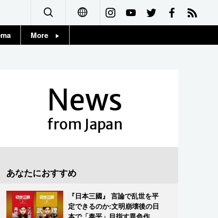
ema
More
English
Topics
简体字
Images
News
繁體字
People
Français
from Japan
東京
Español
お知らせ
العربية
あなたにおすすめ
Русский
『日本三國』 言論で乱世を平
定できるのか:文明崩壊後の日
本で「泰平」目指す異色作