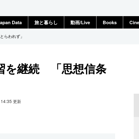
apan Data
旅と暮らし
動画/Live
Books
Cin
とらわれず」
習を継続 「思想信条
2 14:35
更新