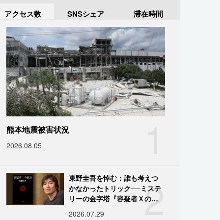
アクセス数
SNSシェア
滞在時間
1
熊本地震被害状況
2026.08.05
2
東野圭吾を悼む：誰も考えつ
かなかったトリック──ミステ
リーの金字塔『容疑者Ｘの献
身』の舞台裏
2026.07.29