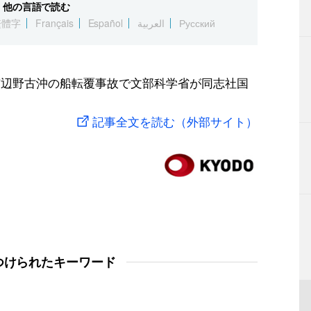
他の言語で読む
繁體字
Français
Español
العربية
Русский
市辺野古沖の船転覆事故で文部科学省が同志社国
記事全文を読む（外部サイト）
つけられたキーワード