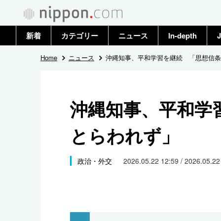
新着
カテゴリー
ニュース
In-depth
J
政治・外交
トップ
Home
ニュース
沖縄知事、平和学習を継続 「思想信条
経済・ビジネス
アーカイブ
沖縄知事、平和学
国際
とらわれず」
社会
文化
政治・外交
2026.05.22 12:59 / 2026.05.2
科学・技術
暮らし