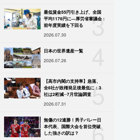
3
最低賃金55円引き上げ、全国
平均1176円に―厚労省審議会 :
前年度実績を下回る
2026.07.30
4
日本の世界遺産一覧
2026.07.26
5
【高市内閣の支持率】急落、
全8社が政権発足後最低に：3
社は2桁減─7月世論調査
2026.07.31
6
無傷の12連勝！男子バレー日
本代表、国際大会を首位突破
した強さの訳は？