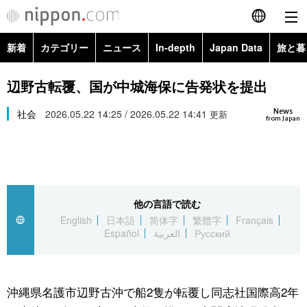
新着
カテゴリー
ニュース
In-depth
Japan Data
旅と暮
English
政治・外交
Topics
辺野古転覆、国が中城海保に告発状を提出
简体字
News
経済・ビジネス
社会
2026.05.22 14:25 / 2026.05.22 14:41
Images
更新
繁體字
from Japan
カテゴリー
国際・海外
People
Français
政治・外交
ニュース
社会
東京
Español
他の言語で読む
経済・ビジネス
トップ
In-depth
文化
お知らせ
English
日本語
简体字
繁體字
Français
العربية
Español
العربية
Русский
国際
アーカイブ
Japan Data
科学・技術
Русский
社会
旅と暮らし
暮らし
沖縄県名護市辺野古沖で船2隻が転覆し同志社国際高2年