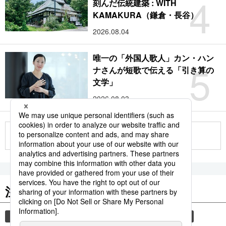
4
刻んだ伝統建築 : WITH
KAMAKURA（鎌倉・長谷）
2026.08.04
唯一の「外国人歌人」カン・ハン
5
ナさんが短歌で伝える「引き算の
文学」
2026.08.03
もっと見る
注目のキーワード
共同通信ニュース
和食
食材
スパイス