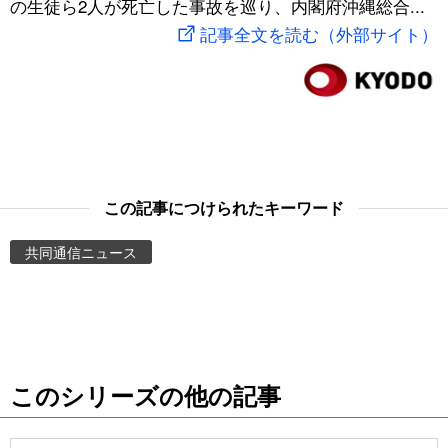
の生徒ら2人が死亡した事故を巡り、内閣府沖縄総合...
スポーツ・東京2020
文化
動画/Live
記事全文を読む（外部サイト）
科学・技術
Books
暮らし
Cinema
スポーツ・東京2020
Topics
この記事につけられたキーワード
共同通信ニュース
Images
People
東京
このシリーズの他の記事
お知らせ