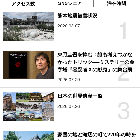
SNSシェア
滞在時間
アクセス数
1
熊本地震被害状況
2026.08.07
東野圭吾を悼む：誰も考えつかな
2
かったトリック──ミステリーの金
字塔『容疑者Ｘの献身』の舞台裏
2026.07.29
3
日本の世界遺産一覧
2026.07.26
豪雪の地と海辺の町で220年の時を