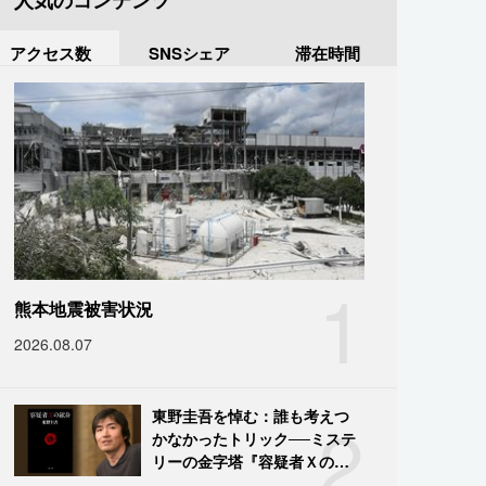
人気のコンテンツ
アクセス数
SNSシェア
滞在時間
1
熊本地震被害状況
2026.08.07
2
東野圭吾を悼む：誰も考えつ
かなかったトリック──ミステ
リーの金字塔『容疑者Ｘの献
身』の舞台裏