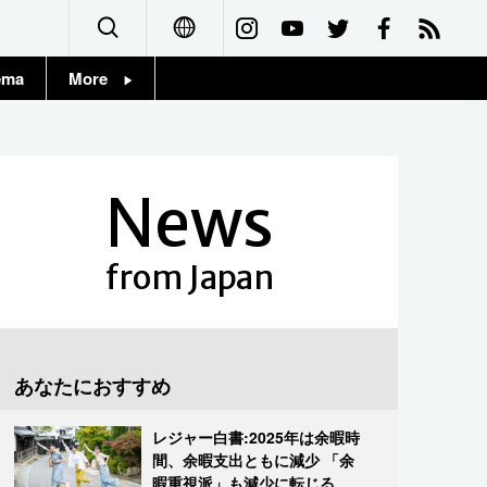
ema
More
English
Topics
简体字
Images
News
繁體字
People
Français
from Japan
東京
Español
お知らせ
العربية
あなたにおすすめ
Русский
レジャー白書:2025年は余暇時
間、余暇支出ともに減少 「余
暇重視派」も減少に転じる