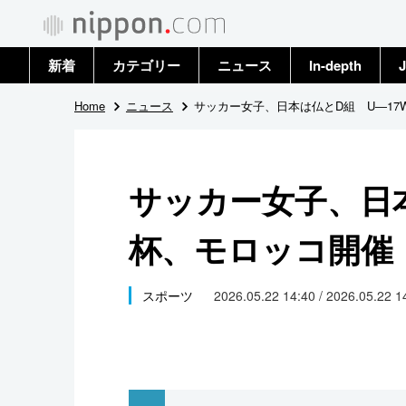
新着
カテゴリー
ニュース
In-depth
J
政治・外交
トップ
Home
ニュース
サッカー女子、日本は仏とD組 U―17
経済・ビジネス
アーカイブ
サッカー女子、日本
国際
杯、モロッコ開催
社会
文化
スポーツ
2026.05.22 14:40 / 2026.05.22 
科学・技術
暮らし