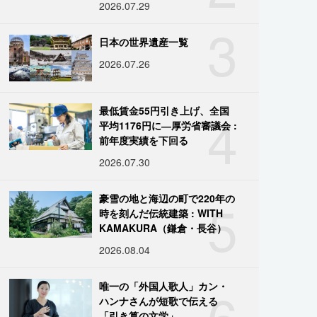
2026.07.29
3
日本の世界遺産一覧
2026.07.26
4
最低賃金55円引き上げ、全国
平均1176円に―厚労省審議会 :
前年度実績を下回る
2026.07.30
5
豪雪の地と海辺の町で220年の
時を刻んだ伝統建築 : WITH
KAMAKURA（鎌倉・長谷）
2026.08.04
6
唯一の「外国人歌人」カン・
ハンナさんが短歌で伝える
「引き算の文学」