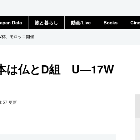
apan Data
旅と暮らし
動画/Live
Books
Cin
W杯、モロッコ開催
は仏とD組 U―17W
14:57
更新