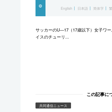
スポーツ・東京2020
English
日本語
简体字
サッカーのU―17（17歳以下）女子ワ
イスのチューリ...
この記事に
共同通信ニュース