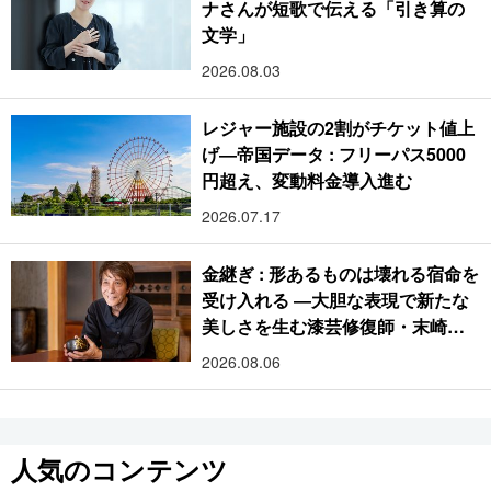
ナさんが短歌で伝える「引き算の
文学」
2026.08.03
レジャー施設の2割がチケット値上
げ―帝国データ : フリーパス5000
円超え、変動料金導入進む
2026.07.17
金継ぎ : 形あるものは壊れる宿命を
受け入れる ―大胆な表現で新たな
美しさを生む漆芸修復師・末崎広
樹
2026.08.06
人気のコンテンツ