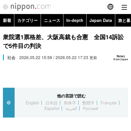
新着
カテゴリー
ニュース
In-depth
Japan Data
旅と暮
English
政治・外交
Topics
衆院選1票格差、大阪高裁も合憲 全国14訴訟
简体字
で5件目の判決
経済・ビジネス
Images
繁體字
カテゴリー
News
社会
2026.05.22 15:58 / 2026.05.22 17:23
更新
from Japan
国際・海外
People
Français
政治・外交
ニュース
社会
東京
Español
経済・ビジネス
トップ
In-depth
文化
お知らせ
العربية
他の言語で読む
English
日本語
简体字
繁體字
Français
国際
アーカイブ
Japan Data
科学・技術
Español
العربية
Русский
Русский
社会
旅と暮らし
暮らし