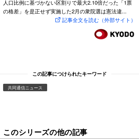
人口比例に基づかない区割りで最大2.10倍だった「1票
スポーツ・東京2020
文化
動画/Live
の格差」を是正せず実施した2月の衆院選は憲法違...
記事全文を読む（外部サイト）
科学・技術
Books
暮らし
Cinema
スポーツ・東京2020
Topics
この記事につけられたキーワード
Images
共同通信ニュース
People
東京
このシリーズの他の記事
お知らせ