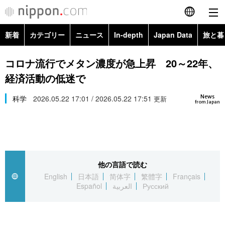
新着
カテゴリー
ニュース
In-depth
Japan Data
旅と暮
English
政治・外交
Topics
コロナ流行でメタン濃度が急上昇 20～22年、
简体字
経済活動の低迷で
経済・ビジネス
Images
繁體字
カテゴリー
News
科学
2026.05.22 17:01 / 2026.05.22 17:51
更新
from Japan
国際・海外
People
Français
政治・外交
ニュース
社会
東京
Español
経済・ビジネス
トップ
In-depth
文化
お知らせ
العربية
他の言語で読む
English
日本語
简体字
繁體字
Français
国際
アーカイブ
Japan Data
科学・技術
Español
العربية
Русский
Русский
社会
旅と暮らし
暮らし