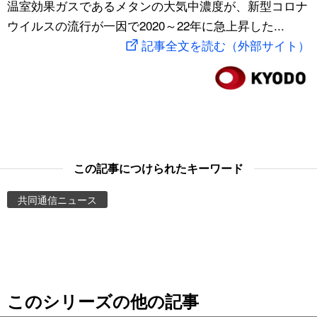
温室効果ガスであるメタンの大気中濃度が、新型コロナ
スポーツ・東京2020
文化
動画/Live
ウイルスの流行が一因で2020～22年に急上昇した...
記事全文を読む（外部サイト）
科学・技術
Books
暮らし
Cinema
スポーツ・東京2020
Topics
この記事につけられたキーワード
Images
共同通信ニュース
People
東京
このシリーズの他の記事
お知らせ