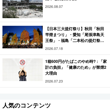
2026.08.07
【日本三大提灯祭り】秋田「秋田
竿燈まつり」・愛知「尾張津島天
王祭」・福島「二本松の提灯祭
り」:おびただしい灯火が夜空を照
2026.07.18
らす光の祭典
1箱600円がたばこのやめ時? : 「家
計の負担」「健康のため」が禁煙2
大理由
2026.07.23
人気のコンテンツ