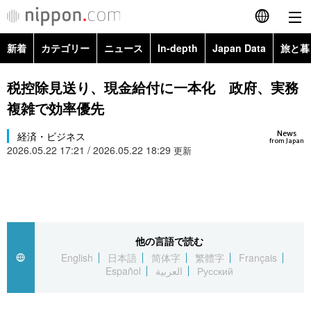
新着
カテゴリー
ニュース
In-depth
Japan Data
旅と暮
English
政治・外交
Topics
税控除見送り、現金給付に一本化 政府、実務
简体字
複雑で効率優先
経済・ビジネス
Images
繁體字
カテゴリー
News
経済・ビジネス
from Japan
2026.05.22 17:21 / 2026.05.22 18:29
国際・海外
更新
People
Français
政治・外交
ニュース
社会
東京
Español
経済・ビジネス
トップ
In-depth
文化
お知らせ
العربية
他の言語で読む
国際
アーカイブ
Japan Data
科学・技術
English
日本語
简体字
繁體字
Français
Русский
Español
العربية
Русский
社会
旅と暮らし
暮らし