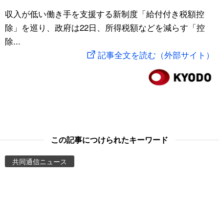
スポーツ・東京2020
収入が低い働き手を支援する新制度「給付付き税額控
文化
動画/Live
除」を巡り、政府は22日、所得税額などを減らす「控
除...
科学・技術
Books
記事全文を読む（外部サイト）
暮らし
Cinema
スポーツ・東京2020
Topics
Images
この記事につけられたキーワード
People
共同通信ニュース
東京
お知らせ