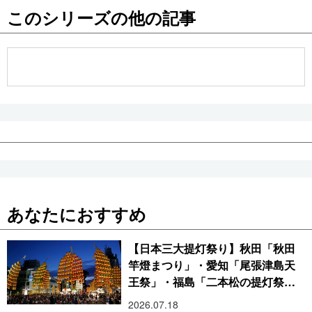
このシリーズの他の記事
公式SNS
あなたにおすすめ
【日本三大提灯祭り】秋田「秋田
竿燈まつり」・愛知「尾張津島天
王祭」・福島「二本松の提灯祭
り」:おびただしい灯火が夜空を照
2026.07.18