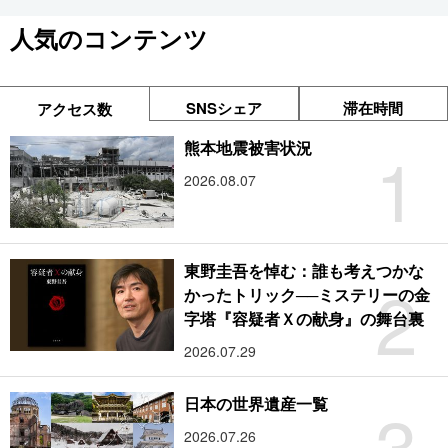
人気のコンテンツ
SNSシェア
滞在時間
アクセス数
1
熊本地震被害状況
2026.08.07
東野圭吾を悼む：誰も考えつかな
2
かったトリック──ミステリーの金
字塔『容疑者Ｘの献身』の舞台裏
2026.07.29
3
日本の世界遺産一覧
2026.07.26