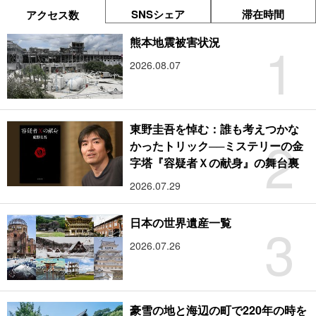
SNSシェア
滞在時間
アクセス数
1
熊本地震被害状況
2026.08.07
東野圭吾を悼む：誰も考えつかな
2
かったトリック──ミステリーの金
字塔『容疑者Ｘの献身』の舞台裏
2026.07.29
3
日本の世界遺産一覧
2026.07.26
豪雪の地と海辺の町で220年の時を