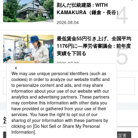
4
刻んだ伝統建築 : WITH
KAMAKURA（鎌倉・長谷）
2026.08.04
最低賃金55円引き上げ、全国平均
5
1176円に―厚労省審議会 : 前年度
実績を下回る
2026.07.30
もっと見る
注目のキーワード
共同通信ニュース
気象・災害
災害
自然災害