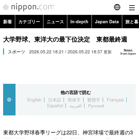
新着
カテゴリー
ニュース
In-depth
Japan Data
旅と暮
English
政治・外交
Topics
大学野球、東洋大の最下位決定 東都最終週
简体字
News
経済・ビジネス
スポーツ
2026.05.22 18:21 / 2026.05.22 18:37
Images
更新
繁體字
from Japan
カテゴリー
国際・海外
People
Français
政治・外交
ニュース
社会
東京
Español
他の言語で読む
経済・ビジネス
トップ
In-depth
文化
お知らせ
English
日本語
简体字
繁體字
Français
العربية
Español
العربية
Русский
国際
アーカイブ
Japan Data
科学・技術
Русский
社会
旅と暮らし
暮らし
東都大学野球春季リーグは22日、神宮球場で最終週の3