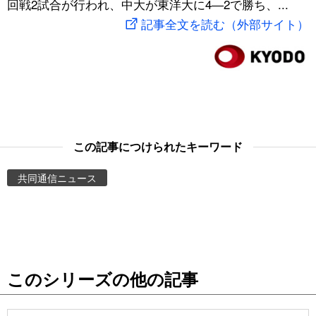
回戦2試合が行われ、中大が東洋大に4―2で勝ち、...
スポーツ・東京2020
文化
動画/Live
記事全文を読む（外部サイト）
科学・技術
Books
暮らし
Cinema
スポーツ・東京2020
Topics
この記事につけられたキーワード
共同通信ニュース
Images
People
東京
このシリーズの他の記事
お知らせ