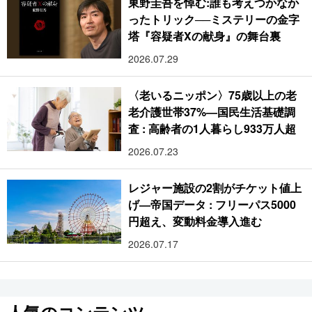
東野圭吾を悼む:誰も考えつかなか
ったトリック──ミステリーの金字
塔『容疑者Xの献身』の舞台裏
2026.07.29
〈老いるニッポン〉75歳以上の老
老介護世帯37%―国民生活基礎調
査 : 高齢者の1人暮らし933万人超
2026.07.23
レジャー施設の2割がチケット値上
げ―帝国データ : フリーパス5000
円超え、変動料金導入進む
2026.07.17