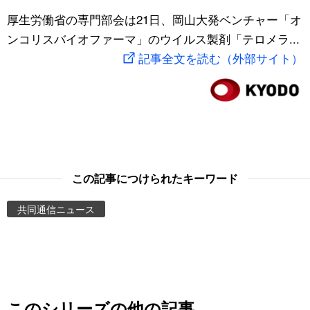
スポーツ・東京2020
厚生労働省の専門部会は21日、岡山大発ベンチャー「オ
文化
動画/Live
ンコリスバイオファーマ」のウイルス製剤「テロメラ...
記事全文を読む（外部サイト）
科学・技術
Books
暮らし
Cinema
スポーツ・東京2020
Topics
Images
この記事につけられたキーワード
共同通信ニュース
People
東京
お知らせ
このシリーズの他の記事