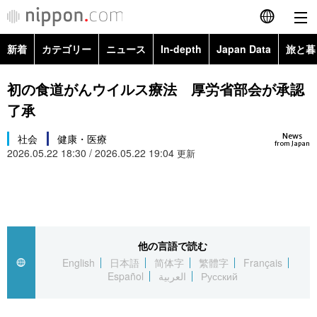
新着
カテゴリー
ニュース
In-depth
Japan Data
旅と暮
English
政治・外交
Topics
初の食道がんウイルス療法 厚労省部会が承認
简体字
了承
経済・ビジネス
Images
繁體字
カテゴリー
News
社会
健康・医療
from Japan
2026.05.22 18:30 / 2026.05.22 19:04
国際・海外
更新
People
Français
政治・外交
ニュース
社会
東京
Español
経済・ビジネス
トップ
In-depth
文化
お知らせ
العربية
他の言語で読む
国際
アーカイブ
Japan Data
科学・技術
English
日本語
简体字
繁體字
Français
Русский
Español
العربية
Русский
社会
旅と暮らし
暮らし