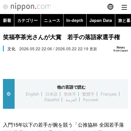
新着
カテゴリー
ニュース
In-depth
Japan Data
旅と暮
English
政治・外交
Topics
笑福亭茶光さんが大賞 若手の落語家選手権
简体字
News
経済・ビジネス
文化
2026.05.22 22:06 / 2026.05.22 22:19
Images
更新
繁體字
from Japan
カテゴリー
国際・海外
People
Français
政治・外交
ニュース
社会
東京
Español
他の言語で読む
経済・ビジネス
トップ
In-depth
文化
お知らせ
English
日本語
简体字
繁體字
Français
العربية
Español
العربية
Русский
国際
アーカイブ
Japan Data
科学・技術
Русский
社会
旅と暮らし
暮らし
入門15年以下の若手が腕を競う「公推協杯 全国若手落