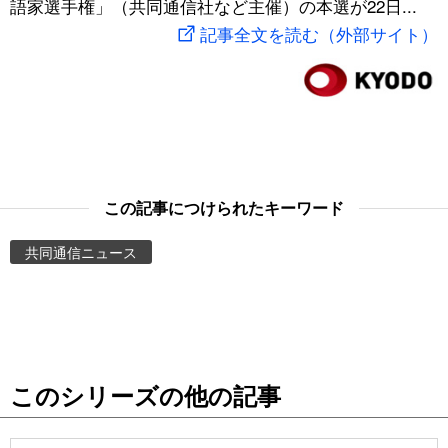
語家選手権」（共同通信社など主催）の本選が22日...
スポーツ・東京2020
文化
動画/Live
記事全文を読む（外部サイト）
科学・技術
Books
暮らし
Cinema
スポーツ・東京2020
Topics
この記事につけられたキーワード
共同通信ニュース
Images
People
東京
このシリーズの他の記事
お知らせ