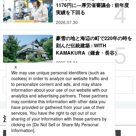
4
1176円に―厚労省審議会 : 前年度
実績を下回る
2026.07.30
豪雪の地と海辺の町で220年の時を
5
刻んだ伝統建築 : WITH
KAMAKURA（鎌倉・長谷）
2026.08.04
もっと見る
注目のキーワード
共同通信ニュース
気象・災害
災害
観光