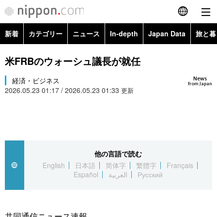
新着
カテゴリー
ニュース
In-depth
Japan Data
旅と暮
English
政治・外交
Topics
米FRBのウォーシュ議長が就任
简体字
News
経済・ビジネス
経済・ビジネス
Images
繁體字
from Japan
2026.05.23 01:17 / 2026.05.23 01:33
更新
カテゴリー
国際・海外
People
Français
政治・外交
ニュース
社会
東京
Español
経済・ビジネス
トップ
In-depth
他の言語で読む
文化
お知らせ
العربية
English
日本語
简体字
繁體字
Français
Español
العربية
Русский
国際
アーカイブ
Japan Data
科学・技術
Русский
社会
旅と暮らし
暮らし
共同通信ニュース速報