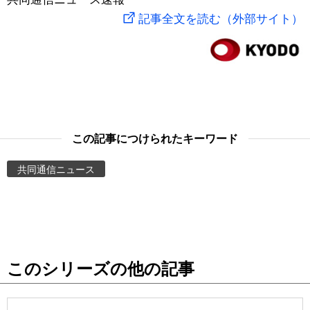
記事全文を読む（外部サイト）
スポーツ・東京2020
文化
動画/Live
科学・技術
Books
暮らし
Cinema
この記事につけられたキーワード
スポーツ・東京2020
Topics
共同通信ニュース
Images
People
東京
このシリーズの他の記事
お知らせ